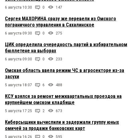
6 августа 10:30
0
147
Сергея МАХОРИНА сразу же перевели из Омского
пограничного управления в Сахалинское
6 августа 09:30
0
275
ЦИК определила очередность партий в избирательном
бюллетене на выборах
6 августа 09:00
0
233
Омская область ввела режим ЧС в агросекторе из-за
засухи
5 августа 18:07
6
488
КСУ взялся за ремонт межквартальных проездов на
крупнейшем омском кладбище
5 августа 17:25
2
673
Киберсыщики вычислили и задержали группу юных
омичей за продажи банковских карт
5 августа 16:26
0
595