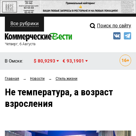
Все рубрики
Поиск по сайту
ПОЛИТИКА
Свежий выпуск
Медиа
ФИНАНСЫ
Четверг, 6 Августа
Кто есть кто
НЕДВИЖИМОСТЬ
В Омске:
$ 80,9293
€ 93,1901
Интервью
БИЗНЕС
Главная
→
Новости
→
Стиль жизни
Мнения
ОБЩЕСТВО
Не температура, а возраст
Рейтинги
ЗАКОН
взросления
Блоги
НОВОСТИ КОМПАНИЙ
Архив
ПРОИСШЕСТВИЯ
СТИЛЬ ЖИЗНИ