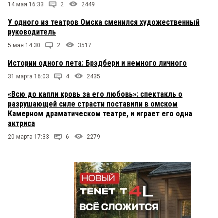
14 мая 16:33
2
2449
У одного из театров Омска сменился художественный
руководитель
5 мая 14:30
2
3517
Истории одного лета: Брэдбери и немного личного
31 марта 16:03
4
2435
«Всю до капли кровь за его любовь»: спектакль о
разрушающей силе страсти поставили в омском
Камерном драматическом театре, и играет его одна
актриса
20 марта 17:33
6
2279