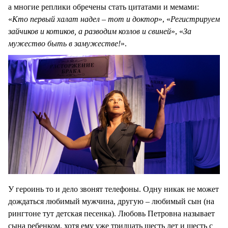
а многие реплики обречены стать цитатами и мемами:
«
Кто первый халат надел – тот и доктор
», «
Регистрируем
зайчиков и котиков, а разводим козлов и свиней
», «
За
мужество быть в замужестве!
».
У героинь то и дело звонят телефоны. Одну никак не может
дождаться любимый мужчина, другую – любимый сын (на
рингтоне тут детская песенка). Любовь Петровна называет
сына ребенком, хотя ему уже тридцать шесть лет и шесть с