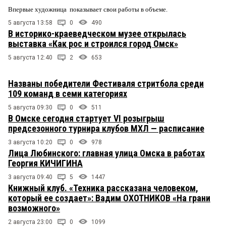
Впервые художница показывает свои работы в объеме.
5 августа 13:58
0
490
В историко-краеведческом музее открылась
выставка «Как рос и строился город Омск»
5 августа 12:40
2
653
Названы победители Фестиваля стритбола среди
109 команд в семи категориях
5 августа 09:30
0
511
В Омске сегодня стартует VI розыгрыш
предсезонного турнира клубов МХЛ — расписание
3 августа 10:20
0
978
Лица Любинского: главная улица Омска в работах
Георгия КИЧИГИНА
3 августа 09:40
5
1447
Книжный клуб. «Техника рассказана человеком,
который ее создает»: Вадим ОХОТНИКОВ «На грани
возможного»
2 августа 23:00
0
1099