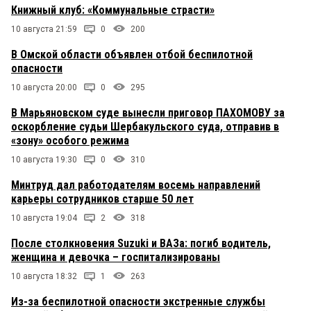
Книжный клуб: «Коммунальные страсти»
10 августа 21:59
0
200
В Омской области объявлен отбой беспилотной
опасности
10 августа 20:00
0
295
В Марьяновском суде вынесли приговор ПАХОМОВУ за
оскорбление судьи Шербакульского суда, отправив в
«зону» особого режима
10 августа 19:30
0
310
Минтруд дал работодателям восемь направлений
карьеры сотрудников старше 50 лет
10 августа 19:04
2
318
После столкновения Suzuki и ВАЗа: погиб водитель,
женщина и девочка – госпитализированы
10 августа 18:32
1
263
Из-за беспилотной опасности экстренные службы