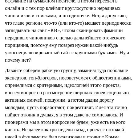
оффлайне на бумажном носителе, а потом переехал в
онлайн и с тех пор клеймит круглосуточно нерадивых
чиновников и списками, и по одиночке. Нет, я допускаю,
что главе региона что-то (или кто-то) мешает периодически
заглядывать на сайт «КВ», чтобы сканировать фамилии
нерадивых чиновников с целью дальнейшего отеческого
порицания, поэтому ему позарез нужен какой-нибудь
узкоспециализированный сайт с крупными буквами. Ну а
почему нет?
Давайте соберем рабочую группу, заманим туда побольше
экспертов, топ-блогеров, посоветуемся с общественниками,
определимся с критериями, идеологией этого проекта,
внесем вопрос на рассмотрение широких слоев социально
активных омичей, пошумим, а потом дадим дорогу
молодым, пусть поработают, покреативят. Идея эта точно
найдет отклик в душах, я в этом даже не сомневаюсь. И
пионерами мы в этом вопросе не будем, уже есть на кого
кивать. Не далее как три недели назад проект с похожей
идеей в фундаменте был реализован в столице Крыма.