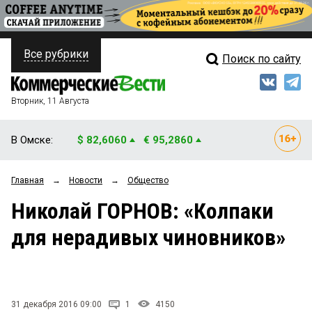
Все рубрики
Поиск по сайту
ПОЛИТИКА
Свежий выпуск
Медиа
ФИНАНСЫ
Вторник, 11 Августа
Кто есть кто
НЕДВИЖИМОСТЬ
В Омске:
$ 82,6060
€ 95,2860
Интервью
БИЗНЕС
Главная
→
Новости
→
Общество
Мнения
ОБЩЕСТВО
Николай ГОРНОВ: «Колпаки
Рейтинги
ЗАКОН
для нерадивых чиновников»
Блоги
НОВОСТИ КОМПАНИЙ
Архив
ПРОИСШЕСТВИЯ
31 декабря 2016 09:00
1
4150