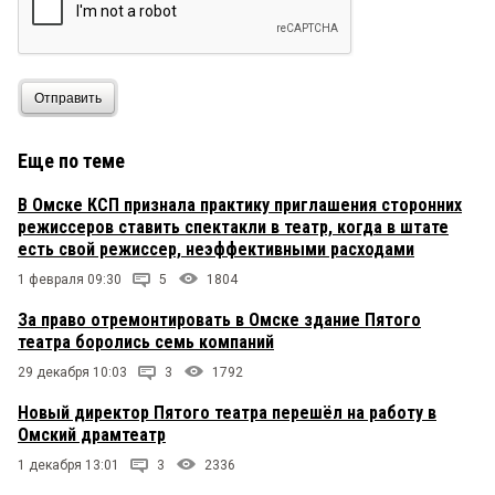
Отправить
Еще по теме
В Омске КСП признала практику приглашения сторонних
режиссеров ставить спектакли в театр, когда в штате
есть свой режиссер, неэффективными расходами
1 февраля 09:30
5
1804
За право отремонтировать в Омске здание Пятого
театра боролись семь компаний
29 декабря 10:03
3
1792
Новый директор Пятого театра перешёл на работу в
Омский драмтеатр
1 декабря 13:01
3
2336