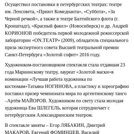
Осуществил постановки в петербургских театрах: театре
им. Ленсовета, «Приют Комедианта», «Суббота», «За
Черной речкой», а также в театре Балтийского флота (г.
Кронштадт), «Красный факел» (Новосибирск) и др. Андрей
КОРИОНОВ победитель первой молодежной режиссерской
лаборатории «ON.ТЕАТР» (2009), обладатель специального
приза экспертного совета Высшей театральной премии
Санкт-Петербурга «Золотой софит» 2016 году.
Художником-постановщиком спектакля стала отдавшая 23
года Мариинскому театру, лауреат «Золотой маски»в
номинации «Лучшая работа художника по
костюмам»Татьяна НОГИНОВА, а пластику и хореографию
поставил призер чемпионата мира по аргентинскому танго
–Артём МАЙОРОВ. Художником по свету стала молодая
художница Ева ШЛЕГЕЛЬ, которая сотрудничает с
петербургским Александринским театром.
В спектакле заняты – Егор ЛЯБАКИН, Дмитрий
МАКАРОВ, Евгений ФОМИНЦЕВ, Василий