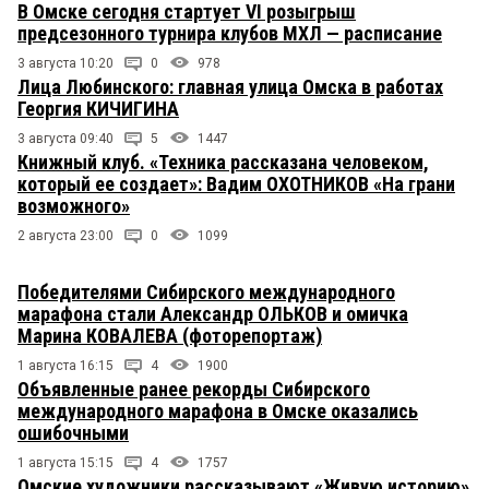
В Омске сегодня стартует VI розыгрыш
предсезонного турнира клубов МХЛ — расписание
3 августа 10:20
0
978
Лица Любинского: главная улица Омска в работах
Георгия КИЧИГИНА
3 августа 09:40
5
1447
Книжный клуб. «Техника рассказана человеком,
который ее создает»: Вадим ОХОТНИКОВ «На грани
возможного»
2 августа 23:00
0
1099
Победителями Сибирского международного
марафона стали Александр ОЛЬКОВ и омичка
Марина КОВАЛЕВА (фоторепортаж)
1 августа 16:15
4
1900
Объявленные ранее рекорды Сибирского
международного марафона в Омске оказались
ошибочными
1 августа 15:15
4
1757
Омские художники рассказывают «Живую историю»