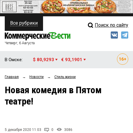
Все рубрики
Поиск по сайту
ПОЛИТИКА
Свежий выпуск
Медиа
ФИНАНСЫ
Четверг, 6 Августа
Кто есть кто
НЕДВИЖИМОСТЬ
В Омске:
$ 80,9293
€ 93,1901
Интервью
БИЗНЕС
Главная
→
Новости
→
Стиль жизни
Мнения
ОБЩЕСТВО
Новая комедия в Пятом
Рейтинги
ЗАКОН
театре!
Блоги
НОВОСТИ КОМПАНИЙ
Архив
ПРОИСШЕСТВИЯ
5 декабря 2020 11:03
0
3086
СТИЛЬ ЖИЗНИ