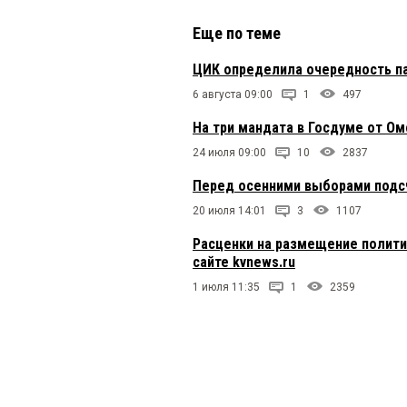
Еще по теме
ЦИК определила очередность па
6 августа 09:00
1
497
На три мандата в Госдуме от О
24 июля 09:00
10
2837
Перед осенними выборами подсч
20 июля 14:01
3
1107
Расценки на размещение полити
сайте kvnews.ru
1 июля 11:35
1
2359