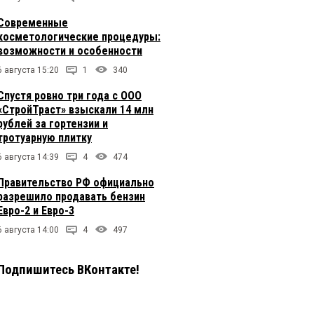
Современные
косметологические процедуры:
возможности и особенности
6 августа 15:20
1
340
Спустя ровно три года с ООО
«СтройТраст» взыскали 14 млн
рублей за гортензии и
тротуарную плитку
6 августа 14:39
4
474
Правительство РФ официально
разрешило продавать бензин
Евро-2 и Евро-3
6 августа 14:00
4
497
Подпишитесь ВКонтакте!