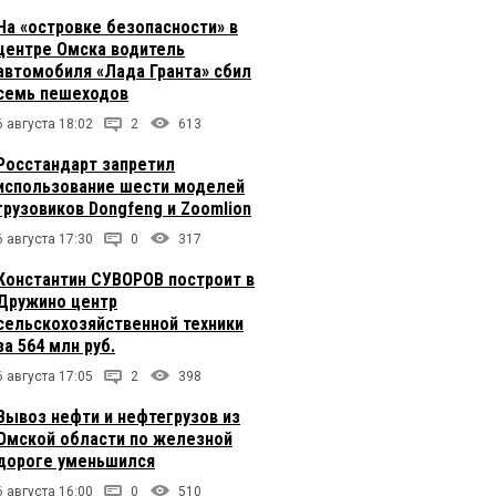
На «островке безопасности» в
центре Омска водитель
автомобиля «Лада Гранта» сбил
семь пешеходов
6 августа 18:02
2
613
Росстандарт запретил
использование шести моделей
грузовиков Dongfeng и Zoomlion
6 августа 17:30
0
317
Константин СУВОРОВ построит в
Дружино центр
сельскохозяйственной техники
за 564 млн руб.
6 августа 17:05
2
398
Вывоз нефти и нефтегрузов из
Омской области по железной
дороге уменьшился
6 августа 16:00
0
510