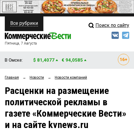
Все рубрики
Поиск по сайту
ПОЛИТИКА
Свежий выпуск
Медиа
ФИНАНСЫ
Пятница, 7 Августа
Кто есть кто
НЕДВИЖИМОСТЬ
В Омске:
$ 81,4077
€ 94,0585
Интервью
БИЗНЕС
Главная
→
Новости
→
Новости компаний
Мнения
ОБЩЕСТВО
Расценки на размещение
Рейтинги
ЗАКОН
политической рекламы в
Блоги
НОВОСТИ КОМПАНИЙ
газете «Коммерческие Вести»
Архив
ПРОИСШЕСТВИЯ
и на сайте kvnews.ru