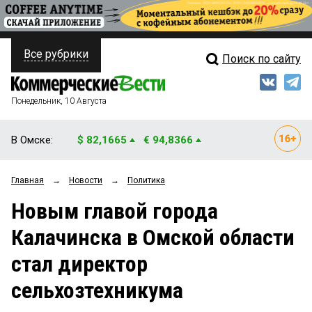
Все рубрики
Поиск по сайту
ПОЛИТИКА
Свежий выпуск
Медиа
ФИНАНСЫ
Понедельник, 10 Августа
Кто есть кто
НЕДВИЖИМОСТЬ
В Омске:
$ 82,1665
€ 94,8366
Интервью
БИЗНЕС
Главная
→
Новости
→
Политика
Мнения
ОБЩЕСТВО
Новым главой города
Рейтинги
ЗАКОН
Калачинска в Омской области
Блоги
НОВОСТИ КОМПАНИЙ
стал директор
Архив
ПРОИСШЕСТВИЯ
сельхозтехникума