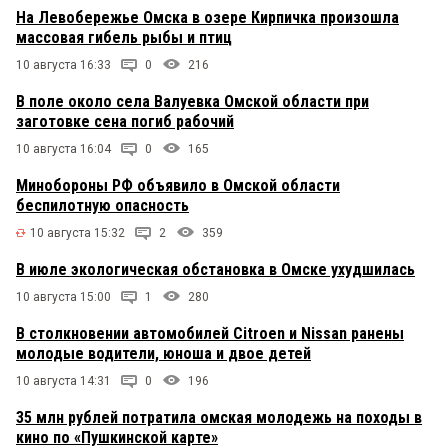
На Левобережье Омска в озере Кирпичка произошла
массовая гибель рыбы и птиц
10 августа 16:33
0
216
В поле около села Валуевка Омской области при
заготовке сена погиб рабочий
10 августа 16:04
0
165
Минобороны РФ объявило в Омской области
беспилотную опасность
10 августа 15:32
2
359
В июле экологическая обстановка в Омске ухудшилась
10 августа 15:00
1
280
В столкновении автомобилей Citroen и Nissan ранены
молодые водители, юноша и двое детей
10 августа 14:31
0
196
35 млн рублей потратила омская молодежь на походы в
кино по «Пушкинской карте»