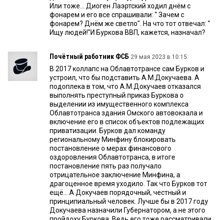
Или тоже... Диоген Лаэртский ходил днём с
фонарем и его все спрашивали: " Зачем с
фонарем? Днём же светло". На что тот отвечал: "
Ищу людей!"И Буркова ВВП, кажется, назначал?
Почётный работник ФСБ
29 мая 2023 в 10:15:
В 2017 коллапс на Облавтотрансе сам Бурков и
устроил, что бы подставить А.М.Докучаева. А
подоплека в том, что А.М.Докучаев отказался
выполнять преступный приказ Буркова о
выделении из имущественного комплекса
Облавтотранса здания Омского автовокзала и
включение его в список объектов подлежащих
приватизации. Бурков дал команду
региональному Минфину блокировать
постановление о мерах финансового
оздоровления Облавтотранса, в итоге
постановление пять раз получало
отрицательное заключение Минфина, а
драгоценное время уходило. Так что Бурков тот
ещё... А Докучаев порядочный, честный и
принципиальный человек. Лучше бы в 2017 году
Докучаева назначили Губернатором, а не этого
пройдоху Буркова. Ведь его тоже рассматривали