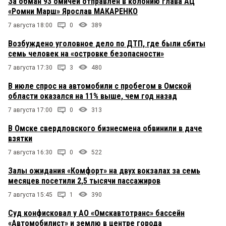
За обман 93 омичей отправлен в колонию глава АЦ
«Ромни Марш» Ярослав МАКАРЕНКО
7 августа 18:00
0
389
Возбуждено уголовное дело по ДТП, где были сбиты
семь человек на «островке безопасности»
7 августа 17:30
3
480
В июле спрос на автомобили с пробегом в Омской
области оказался на 11% выше, чем год назад
7 августа 17:00
0
313
В Омске свердловского бизнесмена обвинили в даче
взятки
7 августа 16:30
0
522
Залы ожидания «Комфорт» на двух вокзалах за семь
месяцев посетили 2,5 тысячи пассажиров
7 августа 15:45
1
390
Суд конфисковал у АО «Омскавтотранс» бассейн
«Автомобилист» и землю в центре города