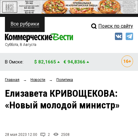
Все рубрики
Поиск по сайту
ПОЛИТИКА
Свежий выпуск
Медиа
ФИНАНСЫ
Суббота, 8 Августа
Кто есть кто
НЕДВИЖИМОСТЬ
В Омске:
$ 82,1665
€ 94,8366
Интервью
БИЗНЕС
Главная
→
Новости
→
Политика
Мнения
ОБЩЕСТВО
Елизавета КРИВОЩЕКОВА:
Рейтинги
ЗАКОН
«Новый молодой министр»
Блоги
НОВОСТИ КОМПАНИЙ
Архив
ПРОИСШЕСТВИЯ
28 мая 2023 12:00
2
2508