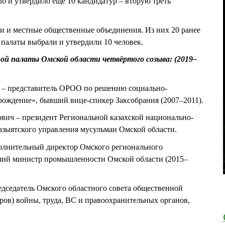
о и утвердило ещё 10 кандидатур – вторую треть
и и местные общественные объединения. Из них 20 ранее
палаты выбрали и утвердили 10 человек.
й палаты Омской области четвёртого созыва: (2019–
– представитель ОРОО по решению социально-
зрождение», бывший вице-спикер Заксобрания (2007–2011).
ич – президент Региональной казахской национально-
азыятского управления мусульман Омской области.
олнительный директор Омского регионального
ший министр промышленности Омской области (2015–
дседатель Омского областного совета общественной
ров) войны, труда, ВС и правоохранительных органов,