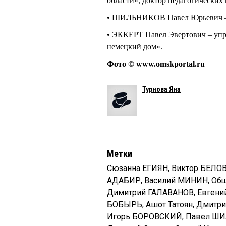
области», доктор педагогических 
• ШИЛЬНИКОВ Павел Юрьевич – 
• ЭККЕРТ Павел Эвертович – упр
немецкий дом».
Фото © www.omskportal.ru
Турнова Яна
Метки
Сюзанна ЕГИЯН
,
Виктор БЕЛО
АДАБИР
,
Василий МИНИН
,
Общ
Димитрий ГАЛАВАНОВ
,
Евгени
БОБЫРЬ
,
Ашот Татоян
,
Дмитри
Игорь БОРОВСКИЙ
,
Павел Ш