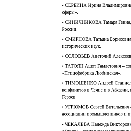
• СЕРБИНА Ирина Владимировна 
сферы».
• СИНИЧНИКОВА Тамара Геннадье
России.
• СМИРНОВА Татьяна Борисовна –
исторических наук.
• СОЛОВЬЁВ Анатолий Алексееви
• ТАТОЯН Ашот Гамлетович – сов
«Птицефабрика Любинская».
• ТИМОШЕНКО Андрей Станислав
конфликтов в Чечне и в Абхазии,
Героев.
• УГРЮМОВ Сергей Витальевич –
ассоциации промышленников и п
• ЧЕКАЛЁВА Надежда Викторовна