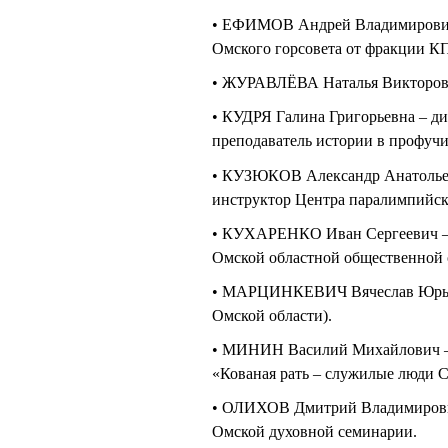
• ЕФИМОВ Андрей Владимирович
Омского горсовета от фракции К
• ЖУРАВЛЁВА Наталья Викторовн
• КУДРЯ Галина Григорьевна – д
преподаватель истории в профуч
• КУЗЮКОВ Александр Анатольеви
инструктор Центра паралимпийск
• КУХАРЕНКО Иван Сергеевич – 
Омской областной общественной 
• МАРЦИНКЕВИЧ Вячеслав Юрьев
Омской области).
• МИНИН Василий Михайлович – 
«Кованая рать – служилые люди 
• ОЛИХОВ Дмитрий Владимирович
Омской духовной семинарии.