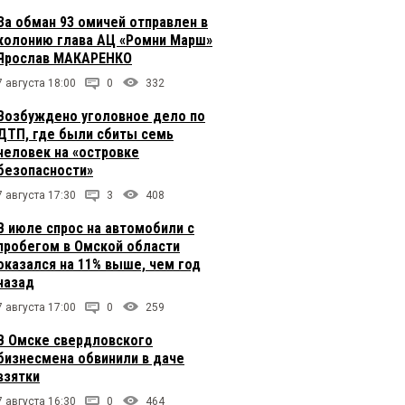
За обман 93 омичей отправлен в
колонию глава АЦ «Ромни Марш»
Ярослав МАКАРЕНКО
7 августа 18:00
0
332
Возбуждено уголовное дело по
ДТП, где были сбиты семь
человек на «островке
безопасности»
7 августа 17:30
3
408
В июле спрос на автомобили с
пробегом в Омской области
оказался на 11% выше, чем год
назад
7 августа 17:00
0
259
В Омске свердловского
бизнесмена обвинили в даче
взятки
7 августа 16:30
0
464