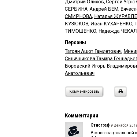
Дмитрий Олихов
,
Сергей Угрю
СЕРБИНА
,
Андрей БЕМ
,
Вячес
СМИРНОВА
,
Наталья ЖУРАВЛ
КУЗЮКОВ
,
Иван КУХАРЕНКО
,
ТИМОШЕНКО
,
Надежда ЧЕКАЛ
Персоны
Татоян Ашот Гамлетович
,
Мини
Синичникова Тамара Геннадье
Боровский Игорь Владимиров
Анатольевич
Комментировать
Комментарии
Этнограф
9 декабря 2019
В многонацональной о