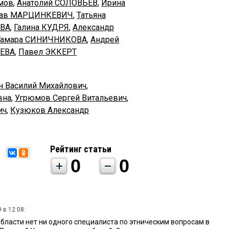
мов
,
Анатолий СОЛОВЬЕВ
,
Ирина
лав МАРЦИНКЕВИЧ
,
Татьяна
ЕВА
,
Галина КУДРЯ
,
Александр
Тамара СИНИЧНИКОВА
,
Андрей
ЕВА
,
Павел ЭККЕРТ
н Василий Михайлович
,
вна
,
Угрюмов Сергей Витальевич
,
ич
,
Кузюков Александр
Рейтинг статьи
0
0
 в 12:08:
бласти нет ни одного специалиста по этническим вопросам в