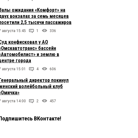
Залы ожидания «Комфорт» на
двух вокзалах за семь месяцев
посетили 2,5 тысячи пассажиров
7 августа 15:45
1
336
Суд конфисковал у АО
«Омскавтотранс» бассейн
«Автомобилист» и землю в
центре города
7 августа 15:01
4
606
Генеральный директор покинул
женский волейбольный клуб
«Омичка»
7 августа 14:00
2
457
Подпишитесь ВКонтакте!