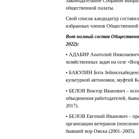
Законодательное Собрание выбрал
общественной палаты.
Свой список кандидатур составил
избранных членов Общественной 
Вот полный состав Общественно
2022):
• АДАБИР Анатолий Николаевич 
хозяйственных задач на селе «Во
• БАКУЛИН Бота Зейнилхабиденов
культурной автономии, муфтий К
• БЕЛОВ Виктор Иванович – исп
объединения работодателей, быв
2017).
• БЕЛОВ Евгений Иванович – пре
организации ветеранов (пенсионе
бывший мэр Омска (2001–2005).