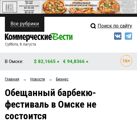
Все рубрики
Поиск по сайту
ПОЛИТИКА
Свежий выпуск
Медиа
ФИНАНСЫ
Суббота, 8 Августа
Кто есть кто
НЕДВИЖИМОСТЬ
В Омске:
$ 82,1665
€ 94,8366
Интервью
БИЗНЕС
Главная
→
Новости
→
Бизнес
Мнения
ОБЩЕСТВО
Обещанный барбекю-
Рейтинги
ЗАКОН
фестиваль в Омске не
Блоги
НОВОСТИ КОМПАНИЙ
состоится
Архив
ПРОИСШЕСТВИЯ