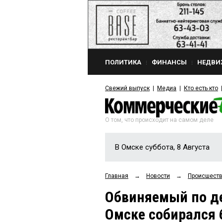
ПОЛИТИКА
ФИНАНСЫ
НЕДВИ
Свежий выпуск
Медиа
Кто есть кто
О том, что происходит на самом деле
В Омске суббота, 8 Августа
Главная
→
Новости
→
Происшест
Обвиняемый по де
Омске собирался 