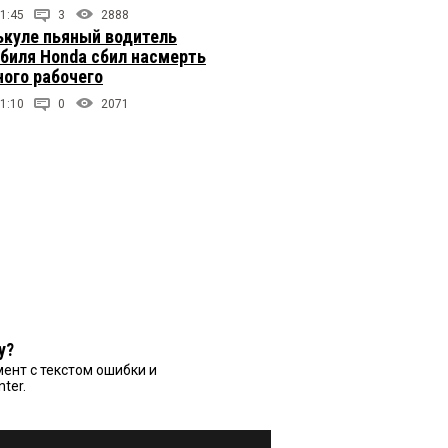
1:45
3
2888
ькуле пьяный водитель
биля Honda сбил насмерть
ого рабочего
1:10
0
2071
у?
ент с текстом ошибки и
nter.