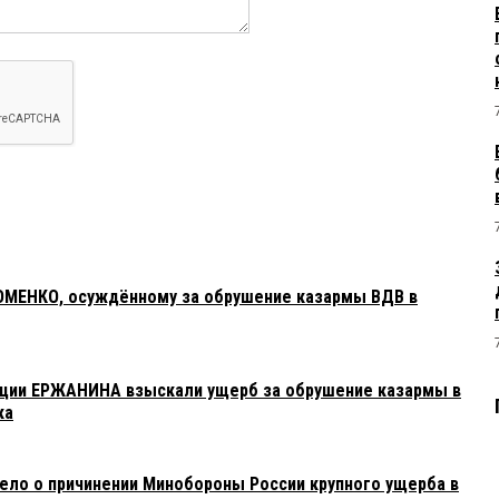
ХОМЕНКО, осуждённому за обрушение казармы ВДВ в
ации ЕРЖАНИНА взыскали ущерб за обрушение казармы в
ка
ло о причинении Минобороны России крупного ущерба в