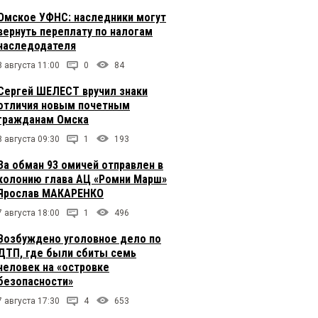
Омское УФНС: наследники могут
вернуть переплату по налогам
наследодателя
8 августа 11:00
0
84
Сергей ШЕЛЕСТ вручил знаки
отличия новым почетным
гражданам Омска
8 августа 09:30
1
193
За обман 93 омичей отправлен в
колонию глава АЦ «Ромни Марш»
Ярослав МАКАРЕНКО
7 августа 18:00
1
496
Возбуждено уголовное дело по
ДТП, где были сбиты семь
человек на «островке
безопасности»
7 августа 17:30
4
653