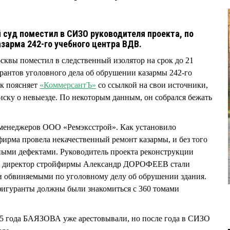
 суд поместил в СИЗО руководителя проекта, по
зарма 242-го учебного центра ВДВ.
квы поместил в следственный изолятор на срок до 21
рантов уголовного дела об обрушении казармы 242-го
ак поясняет
«КоммерсантЪ»
со ссылкой на свои источники,
у о невыезде. По некоторым данным, он собрался бежать
менеджеров ООО «Ремэксстрой». Как установило
 фирма провела некачественный ремонт казармы, и без того
зными дефектами. Руководитель проекта реконструкции
 директор стройфирмы Александр ДОРОФЕЕВ стали
и обвиняемыми по уголовному делу об обрушении здания.
фигуранты должны были знакомиться с 360 томами
15 года БАЯЗОВА уже арестовывали, но после года в СИЗО