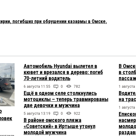
ирии, погибших при обрушении казармы в Омске,
Автомобиль Hyundai вылетел в
В Омск
кювет и врезался в дерево: погиб
в столб
70-летний водитель
пасса
6 августа 11:55
0
782
1 августа
Ещё в одном селе столкнулись
Водите
мотоциклы – теперь травмированы
на тра
две девочки и мужчина
1 августа
о
Еписко
5 августа 13:19
0
922
ловек
В районе омского пляжа
насмер
«Советский» в Иртыше утонул
молодо
молодой мужчина
раздав
ецотдела