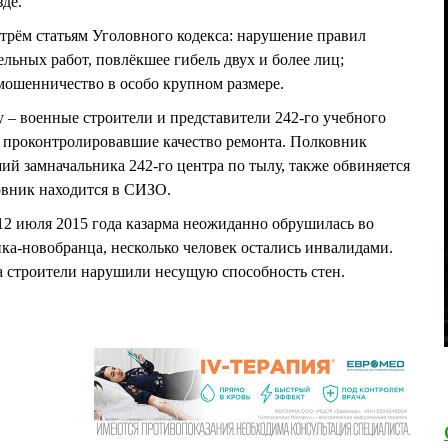
зде.
ём статьям Уголовного кодекса: нарушение правил
льных работ, повлёкшее гибель двух и более лиц;
мошенничество в особо крупном размере.
 – военные строители и представители 242-го учебного
 проконтролировавшие качество ремонта. Полковник
замначальника 242-го центра по тылу, также обвиняется
овник находится в СИЗО.
12 июля 2015 года казарма неожиданно обрушилась во
ика-новобранца, несколько человек остались инвалидами.
а строители нарушили несущую способность стен.