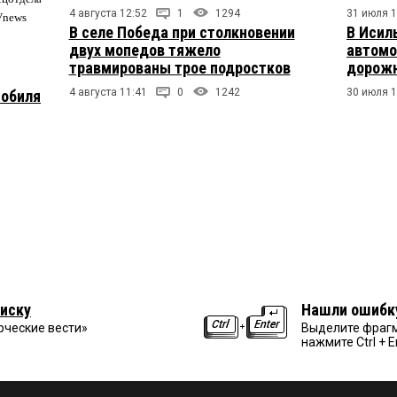
4 августа 12:52
1
1294
31 июля 1
Vnews
В селе Победа при столкновении
В Исил
двух мопедов тяжело
автомо
травмированы трое подростков
дорожн
4 августа 11:41
0
1242
30 июля 1
мобиля
иску
Нашли ошибк
рческие вести»
Выделите фрагм
нажмите Ctrl + E