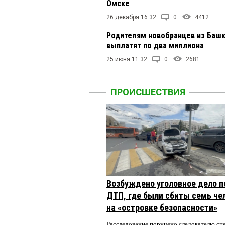
Омске
26 декабря 16:32
0
4412
Родителям новобранцев из Башк
выплатят по два миллиона
25 июня 11:32
0
2681
ПРОИСШЕСТВИЯ
Возбуждено уголовное дело п
ДТП, где были сбиты семь че
на «островке безопасности»
Расследование поручено следователю сп