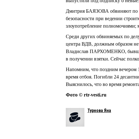
выпустили под подписку о невые
Дмитрия БАЯЗОВА обвиняют по тр
безопасности при ведении строите
злоупотребление полномочиями; 
Среди других обвиняемых по делу
центра ВДВ, должным образом не
Владислав ПАРХОМЕНКО, бывший 
в получении взятки. Сейчас полк
Напомним, что поздним вечером 
время отбоя. Погибли 24 десантн
Выяснилось, что во время ремонт
Фото © rtr-vesti.ru
Турнова Яна