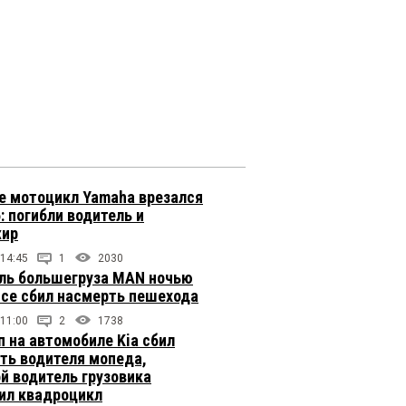
е мотоцикл Yamaha врезался
: погибли водитель и
жир
 14:45
1
2030
ль большегруза MAN ночью
ссе сбил насмерть пешехода
 11:00
2
1738
п на автомобиле Kia сбил
ть водителя мопеда,
й водитель грузовика
ил квадроцикл