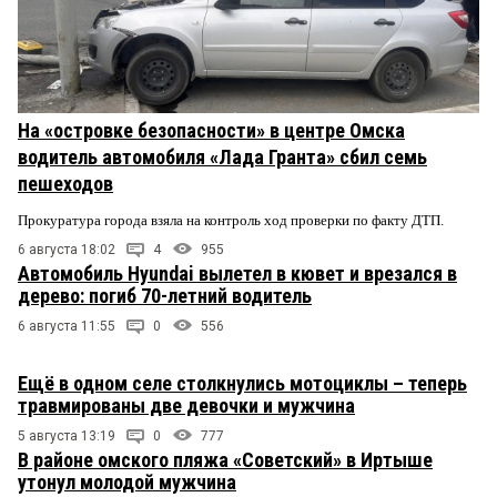
На «островке безопасности» в центре Омска
водитель автомобиля «Лада Гранта» сбил семь
пешеходов
Прокуратура города взяла на контроль ход проверки по факту ДТП.
6 августа 18:02
4
955
Автомобиль Hyundai вылетел в кювет и врезался в
дерево: погиб 70-летний водитель
6 августа 11:55
0
556
Ещё в одном селе столкнулись мотоциклы – теперь
травмированы две девочки и мужчина
5 августа 13:19
0
777
В районе омского пляжа «Советский» в Иртыше
утонул молодой мужчина