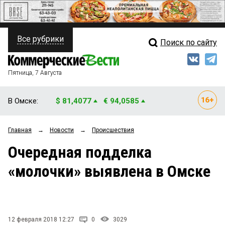
Все рубрики
Поиск по сайту
ПОЛИТИКА
Свежий выпуск
Медиа
ФИНАНСЫ
Пятница, 7 Августа
Кто есть кто
НЕДВИЖИМОСТЬ
В Омске:
$ 81,4077
€ 94,0585
Интервью
БИЗНЕС
Главная
→
Новости
→
Происшествия
Мнения
ОБЩЕСТВО
Очередная подделка
Рейтинги
ЗАКОН
«молочки» выявлена в Омске
Блоги
НОВОСТИ КОМПАНИЙ
Архив
ПРОИСШЕСТВИЯ
12 февраля 2018 12:27
0
3029