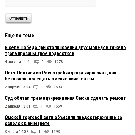
Отправить
Еще по теме
В селе Победа при столкновении двух мопедов тяжело
травмированы трое подростков
4 августа 11:41
0
1078
Петя Лентяев из Роспотребнадзора нарисовал, как
безопасно посещать омские кинотеатры
2 апреля 15:04
0
1693
Суд обязал три медучреждения Омска сделать ремонт
2 апреля 12:01
1
1669
Омской торговой сети объявили предостережение за
осколок в винегрете
3 марта 14:32
1
1193