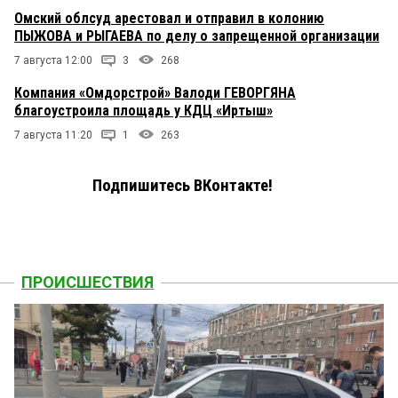
Омский облсуд арестовал и отправил в колонию
ПЫЖОВА и РЫГАЕВА по делу о запрещенной организации
7 августа 12:00
3
268
Компания «Омдорстрой» Валоди ГЕВОРГЯНА
благоустроила площадь у КДЦ «Иртыш»
7 августа 11:20
1
263
Подпишитесь ВКонтакте!
ПРОИСШЕСТВИЯ