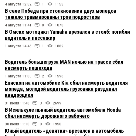
4 августа 12:52
1
1153
В селе Победа при столкновении двух мопедов
тяжело травмированы трое подростков
4 августа 11:41
0
1078
В Омске мотоцикл Yamaha врезался в столб: погибли
водитель и пассажир
1 августа 14:45
1
1882
Водитель большегруза MAN ночью на трассе сбил
насмерть пешехода
1 августа 11:00
2
1596
Епископ на автомобиле Kia сбил насмерть водителя
мопеда, молодой водитель грузовика раздавил
квадроцикл
31 июля 11:45
3
2699
В Исилькуле пьяный водитель автомобиля Honda
сбил насмерть дорожного рабочего
30 июля 11:10
0
1950
Юный водитель «девятки» врезался в автомобиль