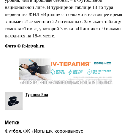
уровня, чем в прошлые сезоны, – в Футбольной
национальной лиге. В турнирной таблице 13-го тура
первенства ФНЛ «Иртыш» с 5 очками в настоящее время
занимает 21-е место из 22 возможных. Замыкает таблицу
томская «Томь», у которой 3 очка. «Шинник» с 9 очками
находится на 18-м месте.
Фото © fc-irtysh.ru
Турнова Яна
Метки
Футбол
,
ФК «Иртыш»
,
коронавирус