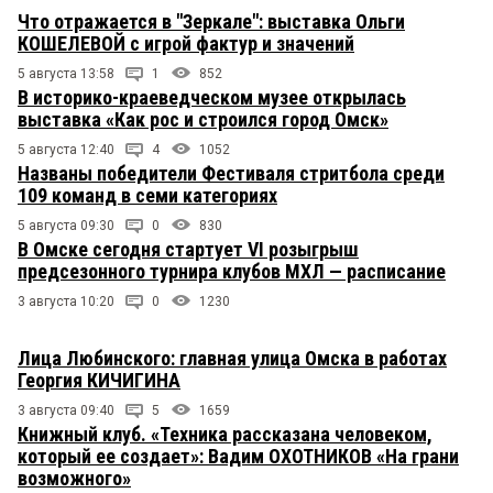
Что отражается в "Зеркале": выставка Ольги
КОШЕЛЕВОЙ с игрой фактур и значений
5 августа 13:58
1
852
В историко-краеведческом музее открылась
выставка «Как рос и строился город Омск»
5 августа 12:40
4
1052
Названы победители Фестиваля стритбола среди
109 команд в семи категориях
5 августа 09:30
0
830
В Омске сегодня стартует VI розыгрыш
предсезонного турнира клубов МХЛ — расписание
3 августа 10:20
0
1230
Лица Любинского: главная улица Омска в работах
Георгия КИЧИГИНА
3 августа 09:40
5
1659
Книжный клуб. «Техника рассказана человеком,
который ее создает»: Вадим ОХОТНИКОВ «На грани
возможного»