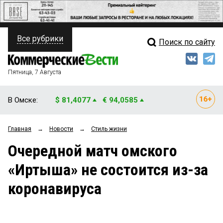
Все рубрики
Поиск по сайту
ПОЛИТИКА
Свежий выпуск
Медиа
ФИНАНСЫ
Пятница, 7 Августа
Кто есть кто
НЕДВИЖИМОСТЬ
В Омске:
$ 81,4077
€ 94,0585
Интервью
БИЗНЕС
Главная
→
Новости
→
Стиль жизни
Мнения
ОБЩЕСТВО
Очередной матч омского
Рейтинги
ЗАКОН
«Иртыша» не состоится из-за
Блоги
НОВОСТИ КОМПАНИЙ
коронавируса
Архив
ПРОИСШЕСТВИЯ
СТИЛЬ ЖИЗНИ