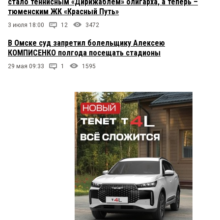
стало теннисным «Дирижаблем» олигарха, а теперь –
тюменским ЖК «Красный Путь»
3 июля 18:00
12
3472
В Омске суд запретил болельщику Алексею
КОМПИСЕНКО полгода посещать стадионы
29 мая 09:33
1
1595