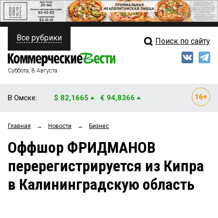
Все рубрики
Поиск по сайту
ПОЛИТИКА
Свежий выпуск
Медиа
ФИНАНСЫ
Суббота, 8 Августа
Кто есть кто
НЕДВИЖИМОСТЬ
В Омске:
$ 82,1665
€ 94,8366
Интервью
БИЗНЕС
Главная
→
Новости
→
Бизнес
Мнения
ОБЩЕСТВО
Оффшор ФРИДМАНОВ
Рейтинги
ЗАКОН
перерегистрируется из Кипра
Блоги
НОВОСТИ КОМПАНИЙ
в Калининградскую область
Архив
ПРОИСШЕСТВИЯ