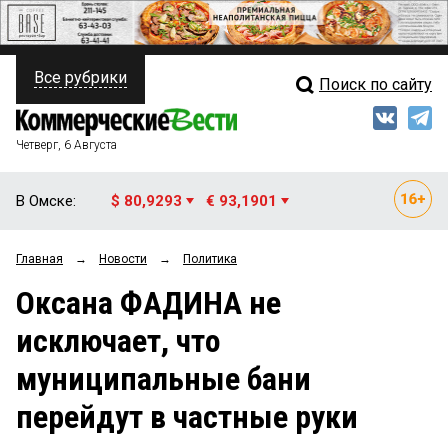
Все рубрики
Поиск по сайту
ПОЛИТИКА
Свежий выпуск
Медиа
ФИНАНСЫ
Четверг, 6 Августа
Кто есть кто
НЕДВИЖИМОСТЬ
В Омске:
$ 80,9293
€ 93,1901
Интервью
БИЗНЕС
Главная
→
Новости
→
Политика
Мнения
ОБЩЕСТВО
Оксана ФАДИНА не
Рейтинги
ЗАКОН
исключает, что
Блоги
НОВОСТИ КОМПАНИЙ
муниципальные бани
Архив
ПРОИСШЕСТВИЯ
перейдут в частные руки