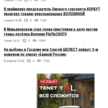
3 июля 17:04
0
1207
В праймериз председатель Омского горсовета КОРБУТ
проиграл токарю-револьверщице ВОЛОХИНОЙ
3 июня 10:08
8
1341
В Марьяновском суде снова приступили к делу против
главы посёлка Валерия РЫЛЬСКОГО
4 мая 16:31
0
1894
На выборы в Госдуму мэр Сергей ШЕЛЕСТ пойдет 3-м
номером по списку «Единой России»
8 апреля 10:05
4
1756