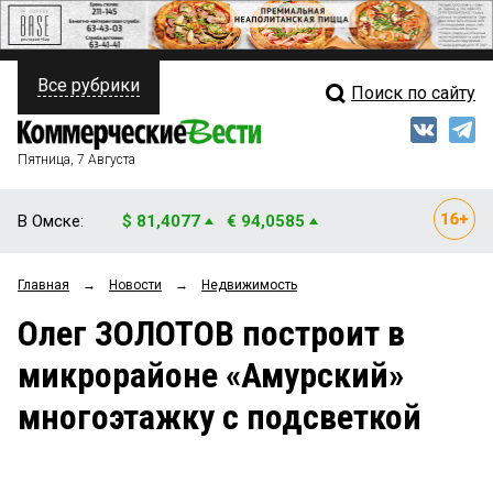
Все рубрики
Поиск по сайту
ПОЛИТИКА
Свежий выпуск
Медиа
ФИНАНСЫ
Пятница, 7 Августа
Кто есть кто
НЕДВИЖИМОСТЬ
В Омске:
$ 81,4077
€ 94,0585
Интервью
БИЗНЕС
Главная
→
Новости
→
Недвижимость
Мнения
ОБЩЕСТВО
Олег ЗОЛОТОВ построит в
Рейтинги
ЗАКОН
микрорайоне «Амурский»
Блоги
НОВОСТИ КОМПАНИЙ
многоэтажку с подсветкой
Архив
ПРОИСШЕСТВИЯ