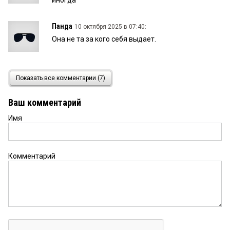
Панда
10 октября 2025 в 07:40:
Она не та за кого себя выдает.
киви
9 октября 2025 в 17:16:
Показать все комментарии (7)
В минздраве хоть кто-то есть с медицинским
образованием?
Ваш комментарий
Имя
Павел
9 октября 2025 в 12:30:
Поближе к наркологам....
Комментарий
Марго
9 октября 2025 в 11:43:
Ольга давно в Москве. Зачем пускать такие
фейки?
ДЖОКЕР
9 октября 2025 в 11:03: