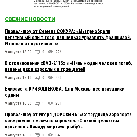
СВЕЖИЕ НОВОСТИ
Провал-шоу от Семена СОКУРА: «Мы приобрели
негативный опыт того, как нельзя управлять франшизой.
И пошли от противного»
9 августа 18:00
0
226
В столкновении «ВАЗ-2115» и «Нивы» один человек погиб,
ранены двое взрослых и трое детей
9 августа 17:15
0
225
Елизавета КРИВОЩЕКОВА: Для Москвы все праздники
едины
9 августа 16:30
1
231
Провал-шоу от Игоря ДОРОХИНА: «Сотрудница аэропорта
совершенно серьезно спросила: «С какой целью вы
привезли в Канаду мертвую рыбу?»
9 августа 15:00
0
343