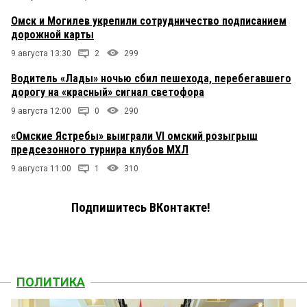
Омск и Могилев укрепили сотрудничество подписанием
дорожной карты
9 августа 13:30
2
299
Водитель «Лады» ночью сбил пешехода, перебегавшего
дорогу на «красный» сигнал светофора
9 августа 12:00
0
290
«Омские Ястребы» выиграли VI омский розыгрыш
предсезонного турнира клубов МХЛ
9 августа 11:00
1
310
Подпишитесь ВКонтакте!
ПОЛИТИКА