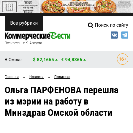
Все рубрики
Поиск по сайту
ПОЛИТИКА
Свежий выпуск
Медиа
ФИНАНСЫ
Воскресенье, 9 Августа
Кто есть кто
НЕДВИЖИМОСТЬ
В Омске:
$ 82,1665
€ 94,8366
Интервью
БИЗНЕС
Главная
→
Новости
→
Политика
Мнения
ОБЩЕСТВО
Ольга ПАРФЕНОВА перешла
Рейтинги
ЗАКОН
из мэрии на работу в
Блоги
НОВОСТИ КОМПАНИЙ
Минздрав Омской области
Архив
ПРОИСШЕСТВИЯ