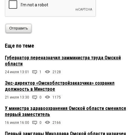
«и швец, и жнец, и на дуде игрец»
Отправить
Еще по теме
Губернатор переназначил замминистра труда Омской
области
24 июля 13:01
1
2128
Экс-директор «Омскоблстройзаказчика» сохранил
должность в Минстрое
21 июля 13:30
0
1175
У министра здравоохранения Омской области сменился
первый заместитель
16 июля 16:00
0
2166
Первый замглавы Минздрава Омской области назначен