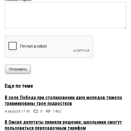
Вообще, ничего плохого не произойдёт, если
ребёнок прогуляет бутафорское построение и
прочитает учебники или сайты соответственно
программе за первый месяц обучения и напишет
контрольную дома под вэб-камерой, или
пройдёт собеседование через скайп, а ЕГЭ —
через единый сервер аттестации в любое время
года.И ещё 1 вариант: если относительно
состоятельные родители «подарят» свои
рабочие дни 1е и 3е сентября желающим
заработать нуждающимся.
Отправить
Еще по теме
В селе Победа при столкновении двух мопедов тяжело
травмированы трое подростков
4 августа 11:41
0
1462
В Омске депутаты приняли решение: школьники смогут
пользоваться пересадочным тарифом