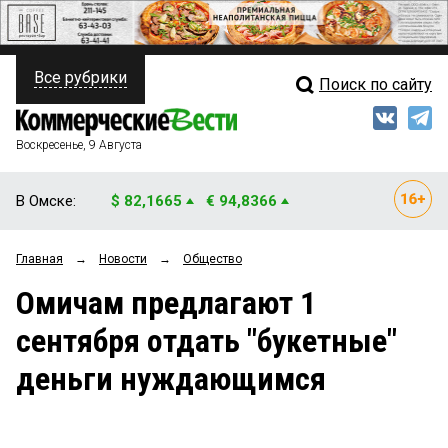
Все рубрики
Поиск по сайту
ПОЛИТИКА
Свежий выпуск
Медиа
ФИНАНСЫ
Воскресенье, 9 Августа
Кто есть кто
НЕДВИЖИМОСТЬ
В Омске:
$ 82,1665
€ 94,8366
Интервью
БИЗНЕС
Главная
→
Новости
→
Общество
Мнения
ОБЩЕСТВО
Омичам предлагают 1
Рейтинги
ЗАКОН
сентября отдать "букетные"
Блоги
НОВОСТИ КОМПАНИЙ
деньги нуждающимся
Архив
ПРОИСШЕСТВИЯ