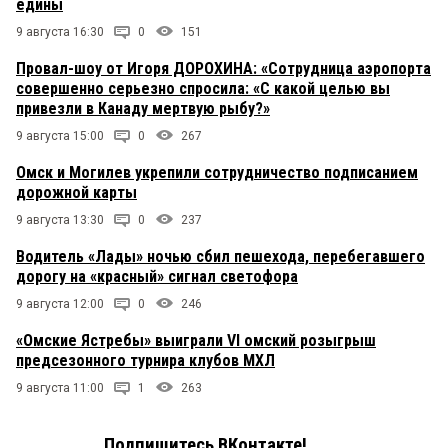
едины
9 августа 16:30
0
151
Провал-шоу от Игоря ДОРОХИНА: «Сотрудница аэропорта
совершенно серьезно спросила: «С какой целью вы
привезли в Канаду мертвую рыбу?»
9 августа 15:00
0
267
Омск и Могилев укрепили сотрудничество подписанием
дорожной карты
9 августа 13:30
0
237
Водитель «Лады» ночью сбил пешехода, перебегавшего
дорогу на «красный» сигнал светофора
9 августа 12:00
0
246
«Омские Ястребы» выиграли VI омский розыгрыш
предсезонного турнира клубов МХЛ
9 августа 11:00
1
263
Подпишитесь ВКонтакте!