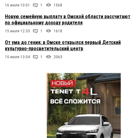
16 июля 10:01
1
1568
Новую семейную выплату в Омской области рассчитают
по официальному доходу родителя
15 июля 12:33
1
1618
От ума до гения: в Омске открылся первый Детский
культурно-просветительский центр
10 июля 13:04
1
2063