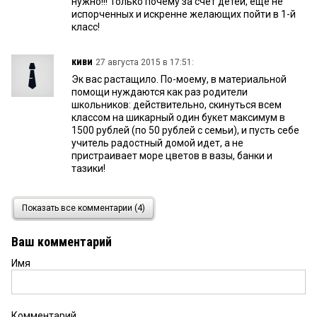
нужно!!! Только почему за счёт детей, ещё не
испорченных и искренне желающих пойти в 1-й
класс!
киви
27 августа 2015 в 17:51:
Эк вас растащило. По-моему, в материальной
помощи нуждаются как раз родители
школьников: действительно, скинуться всем
классом на шикарный один букет максимум в
1500 рублей (по 50 рублей с семьи), и пусть себе
учитель радостный домой идет, а не
пристраивает море цветов в вазы, банки и
тазики!
Хозть
25 августа 2015 в 22:26:
Показать все комментарии (4)
Вообще, желательно поменять Преамбулу
Конституции и обязать государство бороться с
Ваш комментарий
вредными традициями и пережитками, как то:
праздничные линейки, очное обучение, взятки,
Имя
подарки муниципальным служащим, свадьбы и
т.д., а не ограничиваться только переброской
«букетных» денег в хосписы (ну разве что на
плакаты над хосписами «ни когда не сдавайся»).
Комментарий