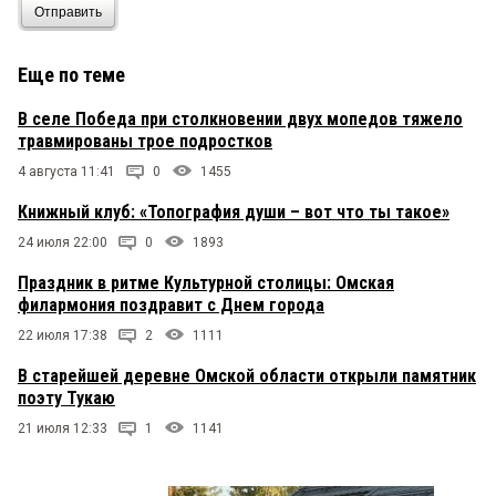
Отправить
Еще по теме
В селе Победа при столкновении двух мопедов тяжело
травмированы трое подростков
4 августа 11:41
0
1455
Книжный клуб: «Топография души – вот что ты такое»
24 июля 22:00
0
1893
Праздник в ритме Культурной столицы: Омская
филармония поздравит с Днем города
22 июля 17:38
2
1111
В старейшей деревне Омской области открыли памятник
поэту Тукаю
21 июля 12:33
1
1141