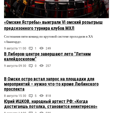
«Омские Ястребы» выиграли VI омский розыгрыш
предсезонного турнира клубов МХЛ
Состязания пяти команд по круговой системе проходили в ХА
«Авангард».
9 августа 11:00
1
249
В Либеров-центре завершают лето "Летним
калейдоскопом"
9 августа 09:30
0
257
В Омске остро встал запрос на площадки для
мероприятий – нужно что-то кроме Любинского
проспекта
8 августа 15:30
5
818
Юрий ИЦКОВ, народный артист РФ: «Когда
достигаешь потолка, становится неинтересно»