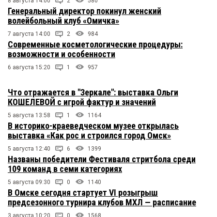
8 августа 14:00
2
580
Генеральный директор покинул женский
волейбольный клуб «Омичка»
7 августа 14:00
2
984
Современные косметологические процедуры:
возможности и особенности
6 августа 15:20
1
957
Что отражается в "Зеркале": выставка Ольги
КОШЕЛЕВОЙ с игрой фактур и значений
5 августа 13:58
1
1164
В историко-краеведческом музее открылась
выставка «Как рос и строился город Омск»
5 августа 12:40
6
1399
Названы победители Фестиваля стритбола среди
109 команд в семи категориях
5 августа 09:30
0
1140
В Омске сегодня стартует VI розыгрыш
предсезонного турнира клубов МХЛ — расписание
3 августа 10:20
0
1568