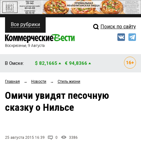
Все рубрики
Поиск по сайту
ПОЛИТИКА
Свежий выпуск
Медиа
ФИНАНСЫ
Воскресенье, 9 Августа
Кто есть кто
НЕДВИЖИМОСТЬ
В Омске:
$ 82,1665
€ 94,8366
Интервью
БИЗНЕС
Главная
→
Новости
→
Стиль жизни
Мнения
ОБЩЕСТВО
Омичи увидят песочную
Рейтинги
ЗАКОН
сказку о Нильсе
Блоги
НОВОСТИ КОМПАНИЙ
Архив
ПРОИСШЕСТВИЯ
25 августа 2015 16:39
0
3386
СТИЛЬ ЖИЗНИ