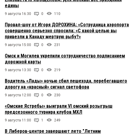
едины
9 августа 16:30
0
110
Провал-шоу от Игоря ДОРОХИНА: «Сотрудница аэропорта
совершенно серьезно спросила: «С какой целью вы
привезли в Канаду мертвую рыбу?»
9 августа 15:00
0
231
Омск и Могилев укрепили сотрудничество подписанием
дорожной карты
9 августа 13:30
0
219
Водитель «Лады» ночью сбил пешехода, перебегавшего
дорогу на «красный» сигнал светофора
9 августа 12:00
0
230
«Омские Ястребы» выиграли VI омский розыгрыш
предсезонного турнира клубов МХЛ
9 августа 11:00
1
249
В Либеров-центре завершают лето "Летним