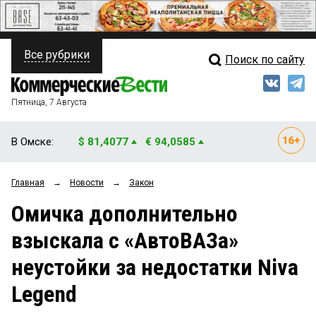
Все рубрики
Поиск по сайту
ПОЛИТИКА
Свежий выпуск
Медиа
ФИНАНСЫ
Пятница, 7 Августа
Кто есть кто
НЕДВИЖИМОСТЬ
В Омске:
$ 81,4077
€ 94,0585
Интервью
БИЗНЕС
Главная
→
Новости
→
Закон
Мнения
ОБЩЕСТВО
Омичка дополнительно
Рейтинги
ЗАКОН
взыскала с «АвтоВАЗа»
Блоги
НОВОСТИ КОМПАНИЙ
неустойки за недостатки Niva
Архив
ПРОИСШЕСТВИЯ
Legend