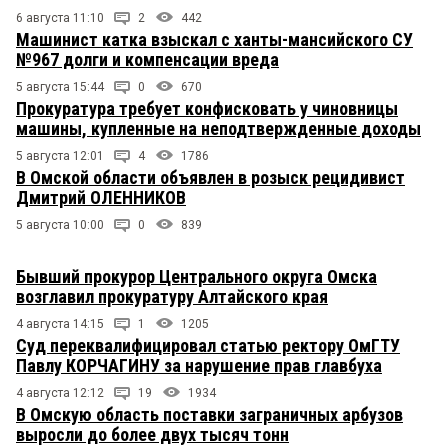
6 августа 11:10
2
442
Машинист катка взыскал с ханты-мансийского СУ
№967 долги и компенсации вреда
5 августа 15:44
0
670
Прокуратура требует конфисковать у чиновницы
машины, купленные на неподтвержденные доходы
5 августа 12:01
4
1786
В Омской области объявлен в розыск рецидивист
Дмитрий ОЛЕННИКОВ
5 августа 10:00
0
839
Бывший прокурор Центрального округа Омска
возглавил прокуратуру Алтайского края
4 августа 14:15
1
1205
Суд переквалифицировал статью ректору ОмГТУ
Павлу КОРЧАГИНУ за нарушение прав главбуха
4 августа 12:12
19
1934
В Омскую область поставки заграничных арбузов
выросли до более двух тысяч тонн