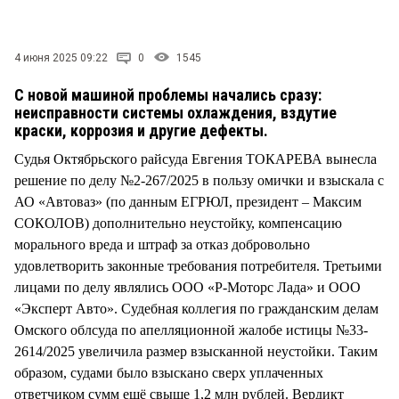
СТИЛЬ ЖИЗНИ
4 июня 2025 09:22
0
1545
С новой машиной проблемы начались сразу:
неисправности системы охлаждения, вздутие
краски, коррозия и другие дефекты.
Судья Октябрьского райсуда Евгения ТОКАРЕВА вынесла
решение по делу №2-267/2025 в пользу омички и взыскала с
АО «Автоваз» (по данным ЕГРЮЛ, президент – Максим
СОКОЛОВ) дополнительно неустойку, компенсацию
морального вреда и штраф за отказ добровольно
удовлетворить законные требования потребителя. Третьими
лицами по делу являлись ООО «Р-Моторс Лада» и ООО
«Эксперт Авто». Судебная коллегия по гражданским делам
Омского облсуда по апелляционной жалобе истицы №33-
2614/2025 увеличила размер взысканной неустойки. Таким
образом, судами было взыскано сверх уплаченных
ответчиком сумм ещё свыше 1,2 млн рублей. Вердикт