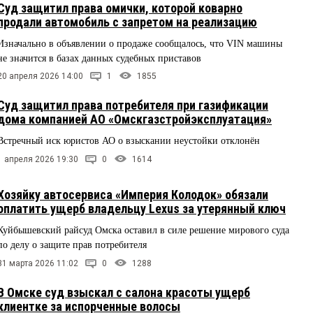
Суд защитил права омички, которой коварно
продали автомобиль с запретом на реализацию
Изначально в объявлении о продаже сообщалось, что VIN машины
не значится в базах данных судебных приставов
20 апреля 2026 14:00
1
1855
Суд защитил права потребителя при газификации
дома компанией АО «Омскгазстройэксплуатация»
Встречный иск юристов АО о взыскании неустойки отклонён
1 апреля 2026 19:30
0
1614
Хозяйку автосервиса «Империя Колодок» обязали
оплатить ущерб владельцу Lexus за утерянный ключ
Куйбышевский райсуд Омска оставил в силе решение мирового суда
по делу о защите прав потребителя
31 марта 2026 11:02
0
1288
В Омске суд взыскал с салона красоты ущерб
клиентке за испорченные волосы