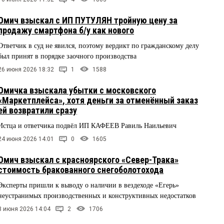
Омич взыскал с ИП ПУТУЛЯН тройную цену за
продажу смартфона б/у как нового
Ответчик в суд не явился, поэтому вердикт по гражданскому делу
был принят в порядке заочного производства
26 июня 2026 18:32
1
1588
Омичка взыскала убытки с московского
«Маркетплейса», хотя деньги за отменённый заказ
ей возвратили сразу
Истца и ответчика подвёл ИП КАФЕЕВ Равиль Наильевич
24 июня 2026 14:01
0
1605
Омич взыскал с красноярского «Север-Трака»
стоимость бракованного снегоболотохода
Эксперты пришли к выводу о наличии в вездеходе «Егерь»
неустранимых производственных и конструктивных недостатков
3 июня 2026 14:04
2
1706