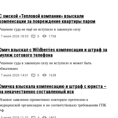
С омской «Тепловой компании» взыскали
компенсации за повреждение квартиры паром
Решение суда не ещё не вступило в законную силу
17 июля 2026 18:03
0
1758
Омич взыскал с Wildberries компенсации и штраф за
муляж сотового телефона
Решение суда в законную силу не вступило и может быть
обжаловано
17 июля 2026 14:01
0
1638
Омичка взыскала компенсацию и штраф с юриста –
за некачественно составленный иск
Исковое заявление примитивно повторяло претензию к
медицинской организации и не соответствовало требованиям ГПК
РФ
10 июля 2026 11:32
4
1803