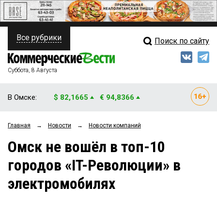
Все рубрики
Поиск по сайту
ПОЛИТИКА
Свежий выпуск
Медиа
ФИНАНСЫ
Суббота, 8 Августа
Кто есть кто
НЕДВИЖИМОСТЬ
В Омске:
$ 82,1665
€ 94,8366
Интервью
БИЗНЕС
Главная
→
Новости
→
Новости компаний
Мнения
ОБЩЕСТВО
Омск не вошёл в топ-10
Рейтинги
ЗАКОН
городов «IT-Революции» в
Блоги
НОВОСТИ КОМПАНИЙ
электромобилях
Архив
ПРОИСШЕСТВИЯ