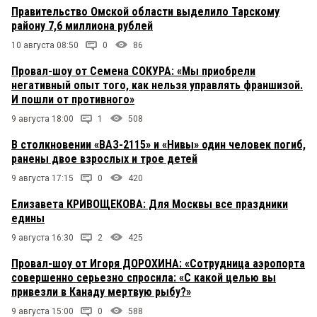
Правительство Омской области выделило Тарскому
району 7,6 миллиона рублей
10 августа 08:50
0
86
Провал-шоу от Семена СОКУРА: «Мы приобрели
негативный опыт того, как нельзя управлять франшизой.
И пошли от противного»
9 августа 18:00
1
508
В столкновении «ВАЗ-2115» и «Нивы» один человек погиб,
ранены двое взрослых и трое детей
9 августа 17:15
0
420
Елизавета КРИВОЩЕКОВА: Для Москвы все праздники
едины
9 августа 16:30
2
425
Провал-шоу от Игоря ДОРОХИНА: «Сотрудница аэропорта
совершенно серьезно спросила: «С какой целью вы
привезли в Канаду мертвую рыбу?»
9 августа 15:00
0
588