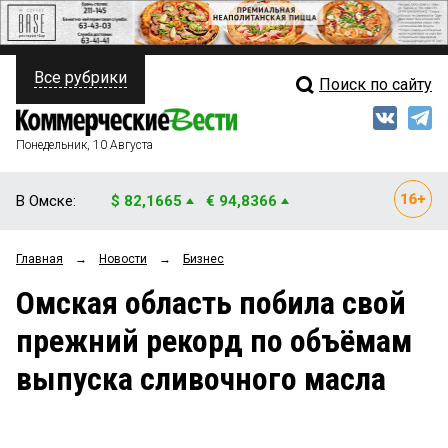
Все рубрики
Поиск по сайту
ПОЛИТИКА
Свежий выпуск
Медиа
ФИНАНСЫ
Понедельник, 10 Августа
Кто есть кто
НЕДВИЖИМОСТЬ
В Омске:
$ 82,1665
€ 94,8366
Интервью
БИЗНЕС
Главная
→
Новости
→
Бизнес
Мнения
ОБЩЕСТВО
Омская область побила свой
Рейтинги
ЗАКОН
прежний рекорд по объёмам
Блоги
НОВОСТИ КОМПАНИЙ
выпуска сливочного масла
Архив
ПРОИСШЕСТВИЯ