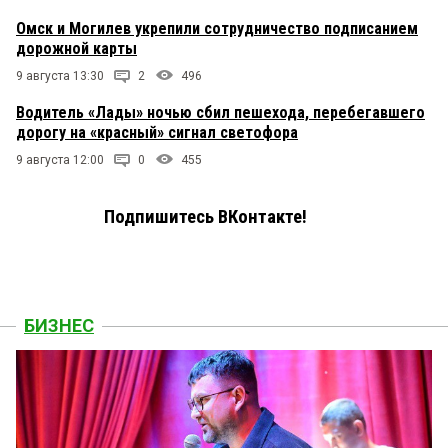
Омск и Могилев укрепили сотрудничество подписанием
дорожной карты
9 августа 13:30
2
496
Водитель «Лады» ночью сбил пешехода, перебегавшего
дорогу на «красный» сигнал светофора
9 августа 12:00
0
455
Подпишитесь ВКонтакте!
БИЗНЕС