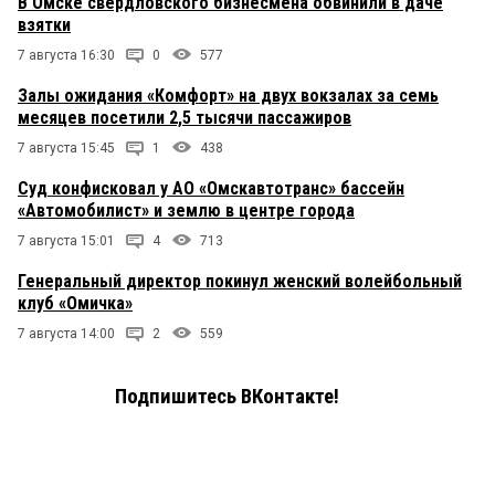
В Омске свердловского бизнесмена обвинили в даче
взятки
7 августа 16:30
0
577
Залы ожидания «Комфорт» на двух вокзалах за семь
месяцев посетили 2,5 тысячи пассажиров
7 августа 15:45
1
438
Суд конфисковал у АО «Омскавтотранс» бассейн
«Автомобилист» и землю в центре города
7 августа 15:01
4
713
Генеральный директор покинул женский волейбольный
клуб «Омичка»
7 августа 14:00
2
559
Подпишитесь ВКонтакте!