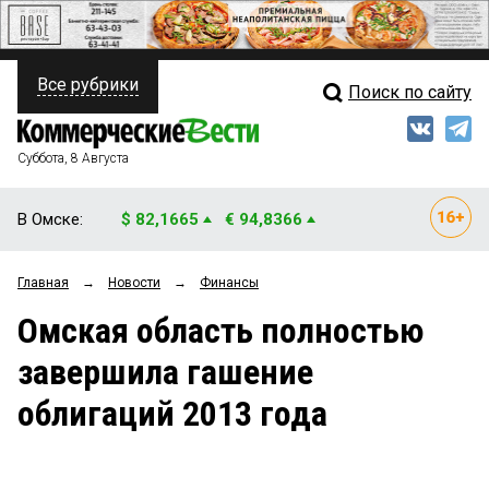
Все рубрики
Поиск по сайту
ПОЛИТИКА
Свежий выпуск
Медиа
ФИНАНСЫ
Суббота, 8 Августа
Кто есть кто
НЕДВИЖИМОСТЬ
В Омске:
$ 82,1665
€ 94,8366
Интервью
БИЗНЕС
Главная
→
Новости
→
Финансы
Мнения
ОБЩЕСТВО
Омская область полностью
Рейтинги
ЗАКОН
завершила гашение
Блоги
НОВОСТИ КОМПАНИЙ
облигаций 2013 года
Архив
ПРОИСШЕСТВИЯ