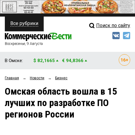
Все рубрики
Поиск по сайту
ПОЛИТИКА
Свежий выпуск
Медиа
ФИНАНСЫ
Воскресенье, 9 Августа
Кто есть кто
НЕДВИЖИМОСТЬ
В Омске:
$ 82,1665
€ 94,8366
Интервью
БИЗНЕС
Главная
→
Новости
→
Бизнес
Мнения
ОБЩЕСТВО
Омская область вошла в 15
Рейтинги
ЗАКОН
лучших по разработке ПО
Блоги
НОВОСТИ КОМПАНИЙ
регионов России
Архив
ПРОИСШЕСТВИЯ