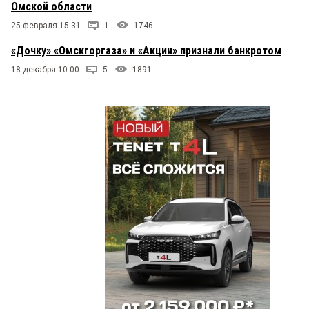
Омской области
25 февраля 15:31
1
1746
«Дочку» «Омскгоргаза» и «Акции» признали банкротом
18 декабря 10:00
5
1891