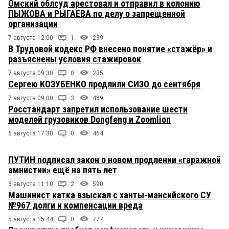
Омский облсуд арестовал и отправил в колонию
ПЫЖОВА и РЫГАЕВА по делу о запрещенной
организации
7 августа 12:00
1
239
В Трудовой кодекс РФ внесено понятие «стажёр» и
разъяснены условия стажировок
7 августа 09:30
0
235
Сергею КОЗУБЕНКО продлили СИЗО до сентября
7 августа 09:00
3
489
Росстандарт запретил использование шести
моделей грузовиков Dongfeng и Zoomlion
6 августа 17:30
0
464
ПУТИН подписал закон о новом продлении «гаражной
амнистии» ещё на пять лет
6 августа 11:10
2
590
Машинист катка взыскал с ханты-мансийского СУ
№967 долги и компенсации вреда
5 августа 15:44
0
777