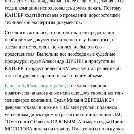
июля 2013 года поддельные. По ее словам, с декабря 2012
года в компании использовалась другая печать. Поэтому
КАЙЗЕР ходатайствовала о проведении дорогостоящей
технической экспертизы документов.
Сегодня выяснилось, что истец так и не предоставил
необходимые документы на экспертизу. Более того, на
заседание истец опять не явился, не было и его
представителя. Выполнив все необходимые судебные
процедуры, судья Александр ЩУКИН в присутствии
КАЙЗЕР и корреспондента KVnews зачитал решение об
отказе в удовлетворении иска в полном объеме.
Ранее в Куйбышевском райсуде
не удовлетворили
практически аналогичные иски еще двух уволенных топ-
менеджеров компании. Судья Михаил ВЕРЕЩАК 24
февраля отказал в иске на 1,332 млн рублей, поданном
уволенным директором по развитию и инновациям ОАО
"Омскгоргаз" Олегом ОРЛОВЫМ. А 5 марта судья Ирина
МОСОЛОВА встала на сторону Омскгоргаза по иску экс-