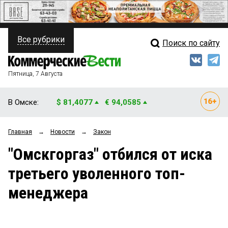
Все рубрики
Поиск по сайту
ПОЛИТИКА
Свежий выпуск
Медиа
ФИНАНСЫ
Пятница, 7 Августа
Кто есть кто
НЕДВИЖИМОСТЬ
В Омске:
$ 81,4077
€ 94,0585
Интервью
БИЗНЕС
Главная
→
Новости
→
Закон
Мнения
ОБЩЕСТВО
"Омскгоргаз" отбился от иска
Рейтинги
ЗАКОН
третьего уволенного топ-
Блоги
НОВОСТИ КОМПАНИЙ
менеджера
Архив
ПРОИСШЕСТВИЯ