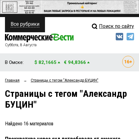
Все рубрики
Поиск по сайту
ПОЛИТИКА
Свежий выпуск
Медиа
ФИНАНСЫ
Суббота, 8 Августа
Кто есть кто
НЕДВИЖИМОСТЬ
В Омске:
$ 82,1665
€ 94,8366
Интервью
БИЗНЕС
Главная
→
Страницы c тегом "Александр БУЦИН"
Мнения
ОБЩЕСТВО
Страницы c тегом "Александр
Рейтинги
ЗАКОН
БУЦИН"
Блоги
НОВОСТИ КОМПАНИЙ
Архив
Найдено
16
материалов
ПРОИСШЕСТВИЯ
Прокуратура через суд потребовала от омского
СТИЛЬ ЖИЗНИ