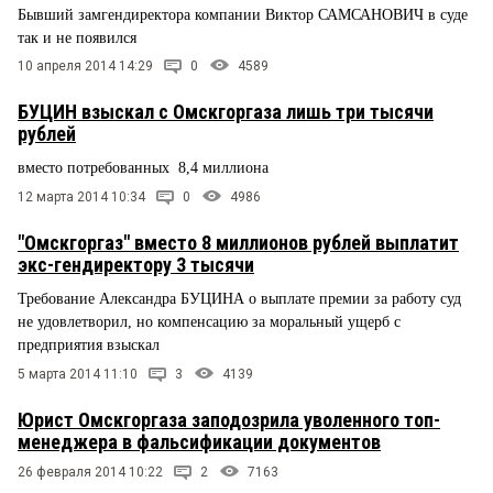
Бывший замгендиректора компании Виктор САМСАНОВИЧ в суде
так и не появился
10 апреля 2014 14:29
0
4589
БУЦИН взыскал с Омскгоргаза лишь три тысячи
рублей
вместо потребованных 8,4 миллиона
12 марта 2014 10:34
0
4986
"Омскгоргаз" вместо 8 миллионов рублей выплатит
экс-гендиректору 3 тысячи
Требование Александра БУЦИНА о выплате премии за работу суд
не удовлетворил, но компенсацию за моральный ущерб с
предприятия взыскал
5 марта 2014 11:10
3
4139
Юрист Омскгоргаза заподозрила уволенного топ-
менеджера в фальсификации документов
26 февраля 2014 10:22
2
7163