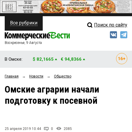
Все рубрики
Поиск по сайту
ПОЛИТИКА
Свежий выпуск
Медиа
ФИНАНСЫ
Воскресенье, 9 Августа
Кто есть кто
НЕДВИЖИМОСТЬ
В Омске:
$ 82,1665
€ 94,8366
Интервью
БИЗНЕС
Главная
→
Новости
→
Общество
Мнения
ОБЩЕСТВО
Омские аграрии начали
Рейтинги
ЗАКОН
подготовку к посевной
Блоги
НОВОСТИ КОМПАНИЙ
Архив
ПРОИСШЕСТВИЯ
25 апреля 2019 10:44
0
2085