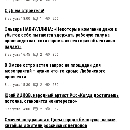
8 августа 21:48
0
229
С Днем строителя!
8 августа 18:00
1
266
Эльвира НАБИУЛЛИНА: «Некоторые компании даже в
убыток себе пытаются удержать рабочую силу на
производствах, хотя спрос в их секторах объективно
падает»
8 августа 16:45
2
356
В Омске остро встал запрос на площадки для
мероприятий – нужно что-то кроме Любинского
проспекта
8 августа 15:30
2
539
Юрий ИЦКОВ, народный артист РФ: «Когда достигаешь
потолка, становится неинтересно»
8 августа 14:00
2
362
Омичей поздравили с Днем города белорусы, казахи,
китайцы и жители российских регионов