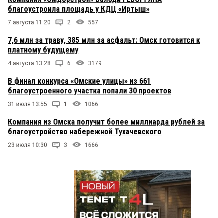
благоустроила площадь у КДЦ «Иртыш»
7 августа 11:20
2
557
7,6 млн за траву, 385 млн за асфальт: Омск готовится к
платному будущему
4 августа 13:28
6
3179
В финал конкурса «Омские улицы» из 661
благоустроенного участка попали 30 проектов
31 июля 13:55
1
1066
Компания из Омска получит более миллиарда рублей за
благоустройство набережной Тухачевского
23 июля 10:30
3
1666