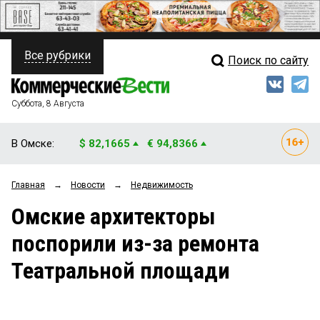
Все рубрики
Поиск по сайту
ПОЛИТИКА
Свежий выпуск
Медиа
ФИНАНСЫ
Суббота, 8 Августа
Кто есть кто
НЕДВИЖИМОСТЬ
В Омске:
$ 82,1665
€ 94,8366
Интервью
БИЗНЕС
Главная
→
Новости
→
Недвижимость
Мнения
ОБЩЕСТВО
Омские архитекторы
Рейтинги
ЗАКОН
поспорили из-за ремонта
Блоги
НОВОСТИ КОМПАНИЙ
Театральной площади
Архив
ПРОИСШЕСТВИЯ