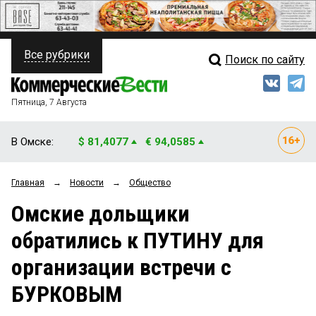
Все рубрики
Поиск по сайту
ПОЛИТИКА
Свежий выпуск
Медиа
ФИНАНСЫ
Пятница, 7 Августа
Кто есть кто
НЕДВИЖИМОСТЬ
В Омске:
$ 81,4077
€ 94,0585
Интервью
БИЗНЕС
Главная
→
Новости
→
Общество
Мнения
ОБЩЕСТВО
Омские дольщики
Рейтинги
ЗАКОН
обратились к ПУТИНУ для
Блоги
НОВОСТИ КОМПАНИЙ
организации встречи с
Архив
ПРОИСШЕСТВИЯ
БУРКОВЫМ