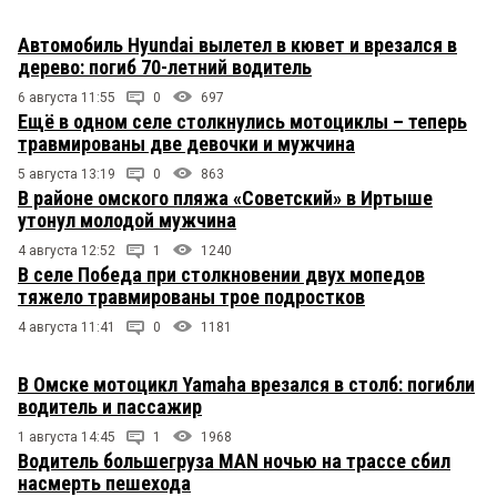
Автомобиль Hyundai вылетел в кювет и врезался в
дерево: погиб 70-летний водитель
6 августа 11:55
0
697
Ещё в одном селе столкнулись мотоциклы – теперь
травмированы две девочки и мужчина
5 августа 13:19
0
863
В районе омского пляжа «Советский» в Иртыше
утонул молодой мужчина
4 августа 12:52
1
1240
В селе Победа при столкновении двух мопедов
тяжело травмированы трое подростков
4 августа 11:41
0
1181
В Омске мотоцикл Yamaha врезался в столб: погибли
водитель и пассажир
1 августа 14:45
1
1968
Водитель большегруза MAN ночью на трассе сбил
насмерть пешехода