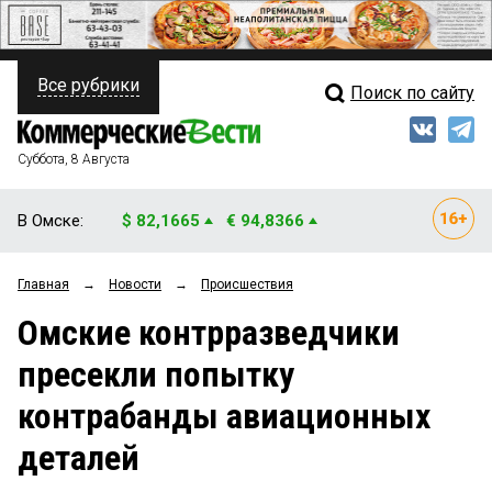
Все рубрики
Поиск по сайту
ПОЛИТИКА
Свежий выпуск
Медиа
ФИНАНСЫ
Суббота, 8 Августа
Кто есть кто
НЕДВИЖИМОСТЬ
В Омске:
$ 82,1665
€ 94,8366
Интервью
БИЗНЕС
Главная
→
Новости
→
Происшествия
Мнения
ОБЩЕСТВО
Омские контрразведчики
Рейтинги
ЗАКОН
пресекли попытку
Блоги
НОВОСТИ КОМПАНИЙ
контрабанды авиационных
Архив
ПРОИСШЕСТВИЯ
деталей