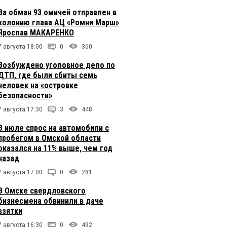
За обман 93 омичей отправлен в
колонию глава АЦ «Ромни Марш»
Ярослав МАКАРЕНКО
7 августа 18:00
0
360
Возбуждено уголовное дело по
ДТП, где были сбиты семь
человек на «островке
безопасности»
7 августа 17:30
3
448
В июле спрос на автомобили с
пробегом в Омской области
оказался на 11% выше, чем год
назад
7 августа 17:00
0
281
В Омске свердловского
бизнесмена обвинили в даче
взятки
7 августа 16:30
0
492