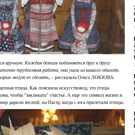
я вручную. Каждая деталь подгоняется друг к другу
таточно трудоемкая работа, она ушли из нашего обихода.
торые могут ее сделать,
– рассказала Ольга ЛОБЗОВА.
щепная птица. Как пояснила искусствовед, это птица
ома, чтобы "закликать" счастье. А еще это символ жизни и
нир дарили весной, на Пасху, когда с юга прилетали птицы.