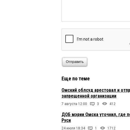
Отправить
Еще по теме
Омский облсуд арестовал и отп
запрещенной организации
7 августа 12:00
3
412
ДОБ мэрии Омска уточнил, где 
Руси
24 июля 18:34
1
1712