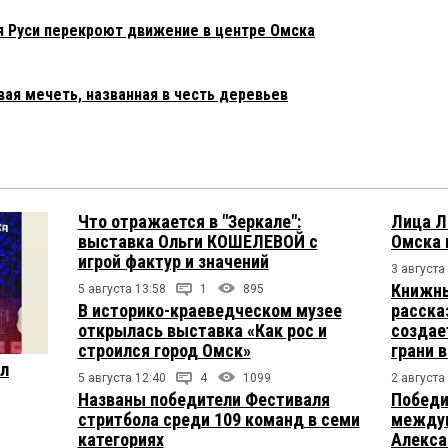
 Руси перекроют движение в центре Омска
ая мечеть, названная в честь деревьев
Что отражается в "Зеркале":
Лица Л
выставка Ольги КОШЕЛЕВОЙ с
Омска 
игрой фактур и значений
3 августа
Книжны
5 августа 13:58
1
895
В историко-краеведческом музее
расска
открылась выставка «Как рос и
создае
строился город Омск»
грани 
ул
5 августа 12:40
4
1099
2 августа
Названы победители Фестиваля
Победи
стритбола среди 109 команд в семи
междун
категориях
Алекса