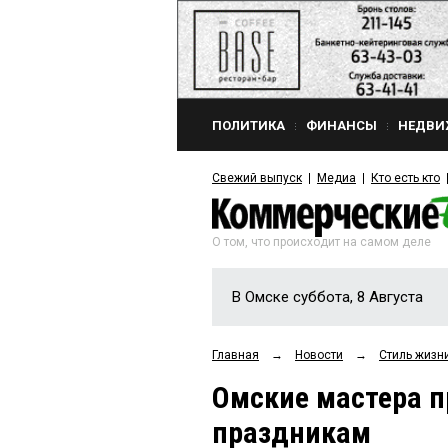
ПОЛИТИКА
ФИНАНСЫ
НЕДВИ
Свежий выпуск
Медиа
Кто есть кто
О том, что происходит на самом деле
В Омске суббота, 8 Августа
Главная
→
Новости
→
Стиль жизн
Омские мастера п
праздникам