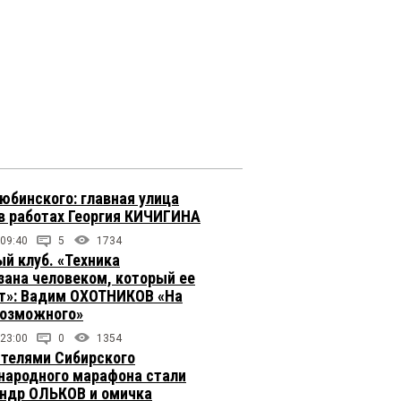
юбинского: главная улица
в работах Георгия КИЧИГИНА
 09:40
5
1734
й клуб. «Техника
зана человеком, который ее
т»: Вадим ОХОТНИКОВ «На
возможного»
 23:00
0
1354
телями Сибирского
ародного марафона стали
ндр ОЛЬКОВ и омичка