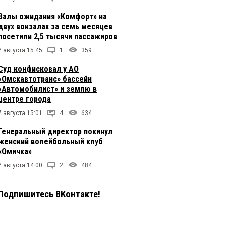
Залы ожидания «Комфорт» на
двух вокзалах за семь месяцев
посетили 2,5 тысячи пассажиров
7 августа 15:45
1
359
Суд конфисковал у АО
«Омскавтотранс» бассейн
«Автомобилист» и землю в
центре города
7 августа 15:01
4
634
Генеральный директор покинул
женский волейбольный клуб
«Омичка»
7 августа 14:00
2
484
Подпишитесь ВКонтакте!