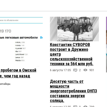
Константин СУВОРОВ
построит в Дружино
центр
сельскохозяйственной
техники за 564 млн руб.
с пробегом в Омской
6 августа 17:05
2
901
, чем год назад
Десятую часть от
китайцы.
мощности
энергопотребления ОНПЗ
составила энергия
солнца.
6 августа 12:35
0
799