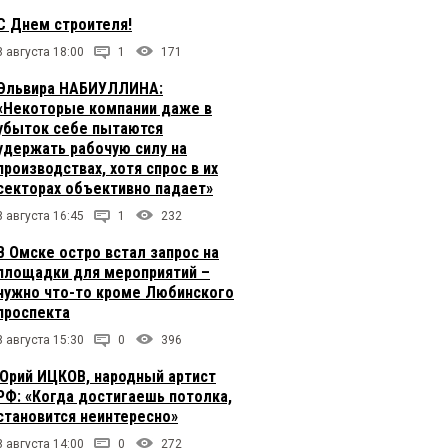
С Днем строителя!
8 августа 18:00
1
171
Эльвира НАБИУЛЛИНА:
«Некоторые компании даже в
убыток себе пытаются
удержать рабочую силу на
производствах, хотя спрос в их
секторах объективно падает»
8 августа 16:45
1
232
В Омске остро встал запрос на
площадки для мероприятий –
нужно что-то кроме Любинского
проспекта
8 августа 15:30
0
396
Юрий ИЦКОВ, народный артист
РФ: «Когда достигаешь потолка,
становится неинтересно»
8 августа 14:00
0
272