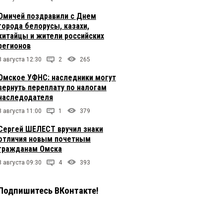
Омичей поздравили с Днем
города белорусы, казахи,
китайцы и жители российских
регионов
8 августа 12:30
2
265
Омское УФНС: наследники могут
вернуть переплату по налогам
наследодателя
8 августа 11:00
1
379
Сергей ШЕЛЕСТ вручил знаки
отличия новым почетным
гражданам Омска
8 августа 09:30
4
393
Подпишитесь ВКонтакте!