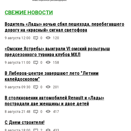
СВЕЖИЕ НОВОСТИ
Водитель «Лады» ночью сбил пешехода, перебегавшего
дорогу на «красный» сигнал светофора
9 августа 12:00
0
120
«Омские Ястребы» выиграли VI омский розыгрыш
предсезонного турнира клубов МХЛ
9 августа 11:00
0
158
В Либеров-центре завершают лето "Летним
калейдоскопом"
9 августа 09:30
0
201
В столкновении автомобилей Renault и «Лады»
пострадали две женщины и двое детей
8 августа 21:48
0
417
С Днем строителя!
8 августа 18:00
2
433