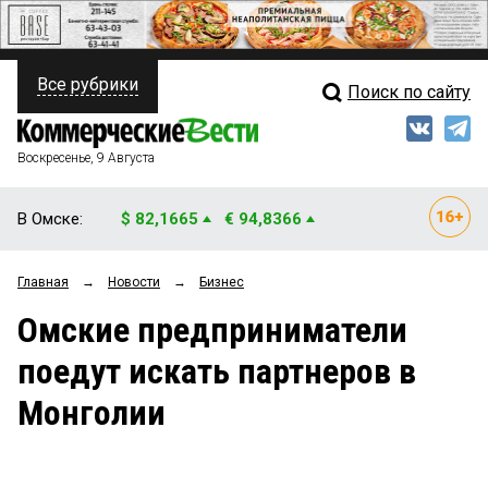
Все рубрики
Поиск по сайту
ПОЛИТИКА
Свежий выпуск
Медиа
ФИНАНСЫ
Воскресенье, 9 Августа
Кто есть кто
НЕДВИЖИМОСТЬ
В Омске:
$ 82,1665
€ 94,8366
Интервью
БИЗНЕС
Главная
→
Новости
→
Бизнес
Мнения
ОБЩЕСТВО
Омские предприниматели
Рейтинги
ЗАКОН
поедут искать партнеров в
Блоги
НОВОСТИ КОМПАНИЙ
Монголии
Архив
ПРОИСШЕСТВИЯ