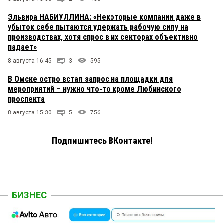
Эльвира НАБИУЛЛИНА: «Некоторые компании даже в
убыток себе пытаются удержать рабочую силу на
производствах, хотя спрос в их секторах объективно
падает»
8 августа 16:45
3
595
В Омске остро встал запрос на площадки для
мероприятий – нужно что-то кроме Любинского
проспекта
8 августа 15:30
5
756
Подпишитесь ВКонтакте!
БИЗНЕС