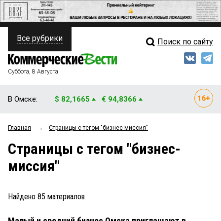
Все рубрики
Поиск по сайту
ПОЛИТИКА
Свежий выпуск
Медиа
ФИНАНСЫ
Суббота, 8 Августа
Кто есть кто
НЕДВИЖИМОСТЬ
В Омске:
$ 82,1665
€ 94,8366
Интервью
БИЗНЕС
Главная
→
Страницы c тегом "бизнес-миссия"
Мнения
ОБЩЕСТВО
Страницы c тегом "бизнес-
Рейтинги
ЗАКОН
миссия"
Блоги
НОВОСТИ КОМПАНИЙ
Архив
Найдено
85
материалов
ПРОИСШЕСТВИЯ
Малый и средний бизнес Омска приглашают в
СТИЛЬ ЖИЗНИ