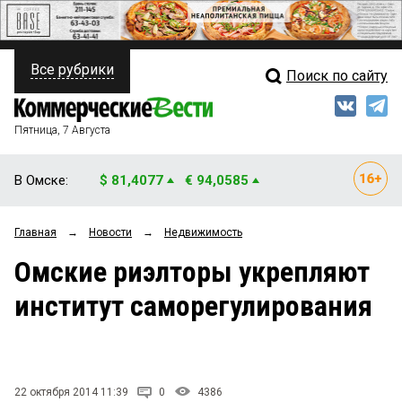
Все рубрики
Поиск по сайту
ПОЛИТИКА
Свежий выпуск
Медиа
ФИНАНСЫ
Пятница, 7 Августа
Кто есть кто
НЕДВИЖИМОСТЬ
В Омске:
$ 81,4077
€ 94,0585
Интервью
БИЗНЕС
Главная
→
Новости
→
Недвижимость
Мнения
ОБЩЕСТВО
Омские риэлторы укрепляют
Рейтинги
ЗАКОН
институт саморегулирования
Блоги
НОВОСТИ КОМПАНИЙ
Архив
ПРОИСШЕСТВИЯ
22 октября 2014 11:39
0
4386