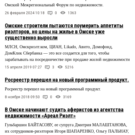
Омский Межрегиональный Форум по недвижимости.
26 февраля 2024 10:18
0
1363
Омские строители пытаются поумерить аппетиты
риэлторов, но цены на жилье в Омске уже
существенно выросли
МЛСН, Омскриэлт.ком, ЦИАН, Likado, Авито, Домофонд,
ДомКлик Сбербанка — это все создается для того, чтобы
зарабатывать на посредничестве при продаже жилой недвижимости
15 апреля 2019 07:27
3
5216
Росреестр перешел на новый программный продукт.
Росреестр перешел на новый программный продукт.
8 ноября 2018 09:50
0
3169
В Омске начинают судить аферистов из агентства
недвижимости «Ареал Риэлт»
Гульбаршин БАЙТАСОВУ, ее супруга Дмитрия МАЛАШТАНОВА,
их сотрудников-риэлторов Игоря ШАПАРЕНКО, Ольгу ПАЛЬНАУ,