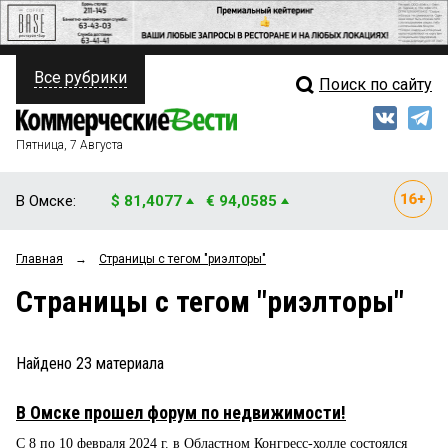
Все рубрики
Поиск по сайту
ПОЛИТИКА
Свежий выпуск
Медиа
ФИНАНСЫ
Пятница, 7 Августа
Кто есть кто
НЕДВИЖИМОСТЬ
В Омске:
$ 81,4077
€ 94,0585
Интервью
БИЗНЕС
Главная
→
Страницы c тегом "риэлторы"
Мнения
ОБЩЕСТВО
Страницы c тегом "риэлторы"
Рейтинги
ЗАКОН
Блоги
НОВОСТИ КОМПАНИЙ
Найдено
23
материала
Архив
ПРОИСШЕСТВИЯ
В Омске прошел форум по недвижимости!
С 8 по 10 февраля 2024 г. в Областном Конгресс-холле состоялся
СТИЛЬ ЖИЗНИ