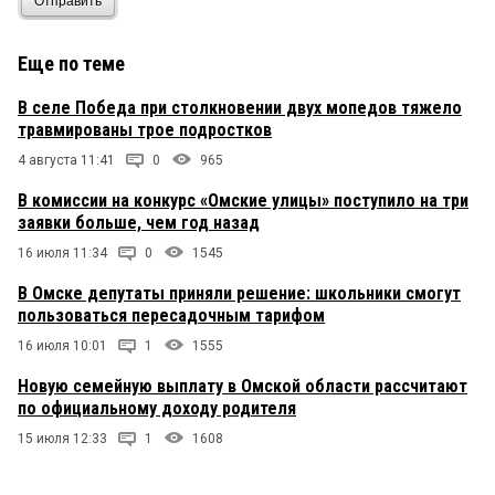
Отправить
Еще по теме
В селе Победа при столкновении двух мопедов тяжело
травмированы трое подростков
4 августа 11:41
0
965
В комиссии на конкурс «Омские улицы» поступило на три
заявки больше, чем год назад
16 июля 11:34
0
1545
В Омске депутаты приняли решение: школьники смогут
пользоваться пересадочным тарифом
16 июля 10:01
1
1555
Новую семейную выплату в Омской области рассчитают
по официальному доходу родителя
15 июля 12:33
1
1608