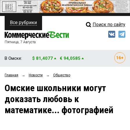
Все рубрики
Поиск по сайту
ПОЛИТИКА
Свежий выпуск
Медиа
ФИНАНСЫ
Пятница, 7 Августа
Кто есть кто
НЕДВИЖИМОСТЬ
В Омске:
$ 81,4077
€ 94,0585
Интервью
БИЗНЕС
Главная
→
Новости
→
Общество
Мнения
ОБЩЕСТВО
Омские школьники могут
Рейтинги
ЗАКОН
доказать любовь к
Блоги
НОВОСТИ КОМПАНИЙ
математике... фотографией
Архив
ПРОИСШЕСТВИЯ