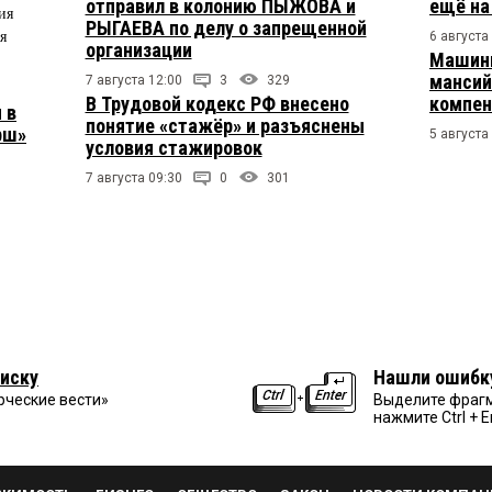
отправил в колонию ПЫЖОВА и
ещё на
ия
РЫГАЕВА по делу о запрещенной
я
6 августа
организации
Машини
мансий
7 августа 12:00
3
329
В Трудовой кодекс РФ внесено
компен
 в
понятие «стажёр» и разъяснены
рш»
5 августа
условия стажировок
7 августа 09:30
0
301
иску
Нашли ошибк
рческие вести»
Выделите фрагм
нажмите Ctrl + E