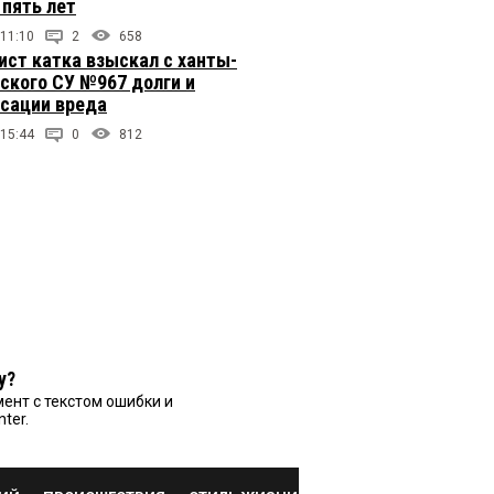
 пять лет
 11:10
2
658
ст катка взыскал с ханты-
ского СУ №967 долги и
сации вреда
 15:44
0
812
у?
ент с текстом ошибки и
nter.