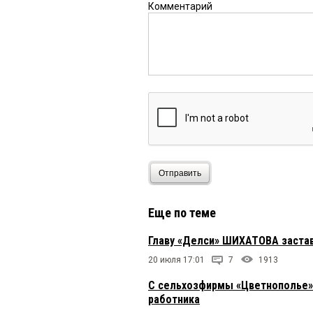
Комментарий
Отправить
Еще по теме
Главу «Делси» ШИХАТОВА застав
20 июля 17:01
7
1913
C сельхозфирмы «Цветнополье» 
работника