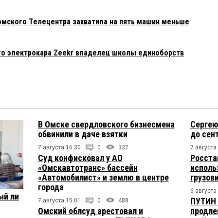
 омского Телецентра захватила на пять машин меньше
го электрокара Zeekr владелец школы единоборств
В Омске свердловского бизнесмена
Сергею
обвинили в даче взятки
до сен
7 августа 16:30
0
337
7 августа
Суд конфисковал у АО
Росста
«Омскавтотранс» бассейн
исполь
«Автомобилист» и землю в центре
грузов
города
6 августа
ый ли
ПУТИН 
7 августа 15:01
0
488
Омский облсуд арестовал и
продле