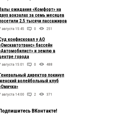
Залы ожидания «Комфорт» на
двух вокзалах за семь месяцев
посетили 2,5 тысячи пассажиров
7 августа 15:45
0
251
Суд конфисковал у АО
«Омскавтотранс» бассейн
«Автомобилист» и землю в
центре города
7 августа 15:01
0
488
Генеральный директор покинул
женский волейбольный клуб
«Омичка»
7 августа 14:00
2
371
Подпишитесь ВКонтакте!