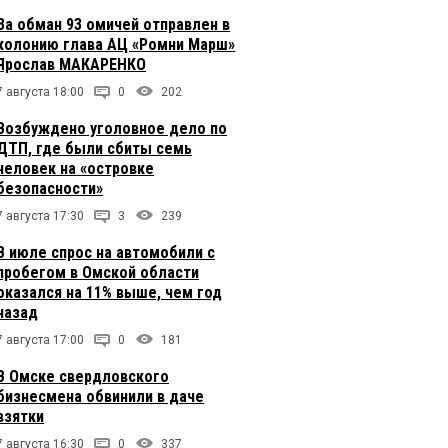
За обман 93 омичей отправлен в
колонию глава АЦ «Ромни Марш»
Ярослав МАКАРЕНКО
7 августа 18:00
0
202
Возбуждено уголовное дело по
ДТП, где были сбиты семь
человек на «островке
безопасности»
7 августа 17:30
3
239
В июле спрос на автомобили с
пробегом в Омской области
оказался на 11% выше, чем год
назад
7 августа 17:00
0
181
В Омске свердловского
бизнесмена обвинили в даче
взятки
7 августа 16:30
0
337