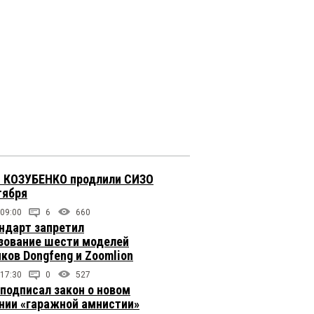
 КОЗУБЕНКО продлили СИЗО
тября
 09:00
6
660
ндарт запретил
зование шести моделей
иков Dongfeng и Zoomlion
 17:30
0
527
подписал закон о новом
нии «гаражной амнистии»