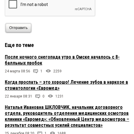
Отправить
Еще по теме
После ночного снегопада утро в Омске началось с 8-
балльных пробок
24 марта 08:56
1
2259
Когда проспать – это хорошо! Лечение зубов в наркозе в
стоматологии «Евромед»
22 января 08:31
0
1231
Наталья Ивановна ШКЛОВЧИК, начальник договорного
отдела, руководитель отделения медицинских осмотров
клиники «Евромед»: «Обновленный Центр медосмотров –
результат совместных усилий специалистов»
25 декабря 08:20
1
1688