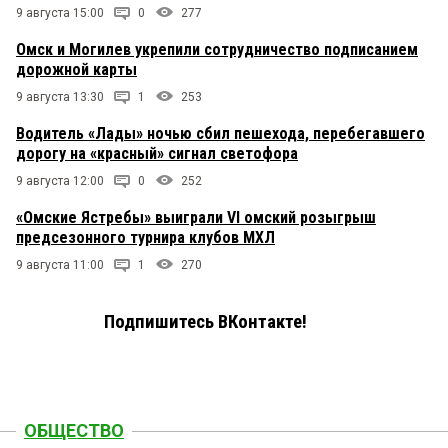
9 августа 15:00
0
277
Омск и Могилев укрепили сотрудничество подписанием
дорожной карты
9 августа 13:30
1
253
Водитель «Лады» ночью сбил пешехода, перебегавшего
дорогу на «красный» сигнал светофора
9 августа 12:00
0
252
«Омские Ястребы» выиграли VI омский розыгрыш
предсезонного турнира клубов МХЛ
9 августа 11:00
1
270
Подпишитесь ВКонтакте!
ОБЩЕСТВО