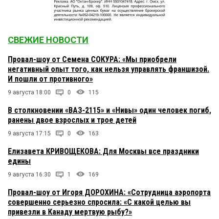
СВЕЖИЕ НОВОСТИ
Провал-шоу от Семена СОКУРА: «Мы приобрели
негативный опыт того, как нельзя управлять франшизой.
И пошли от противного»
9 августа 18:00
0
115
В столкновении «ВАЗ-2115» и «Нивы» один человек погиб,
ранены двое взрослых и трое детей
9 августа 17:15
0
163
Елизавета КРИВОЩЕКОВА: Для Москвы все праздники
едины
9 августа 16:30
1
169
Провал-шоу от Игоря ДОРОХИНА: «Сотрудница аэропорта
совершенно серьезно спросила: «С какой целью вы
привезли в Канаду мертвую рыбу?»