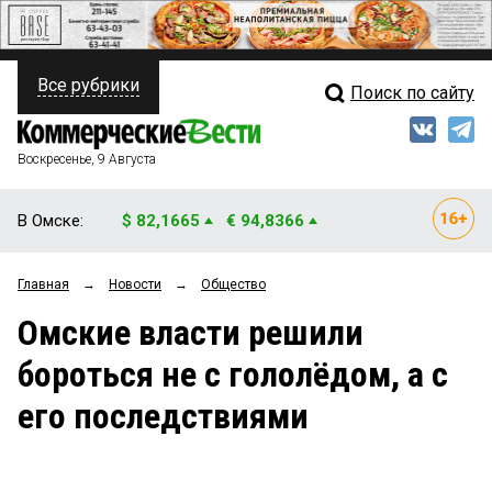
Все рубрики
Поиск по сайту
ПОЛИТИКА
Свежий выпуск
Медиа
ФИНАНСЫ
Воскресенье, 9 Августа
Кто есть кто
НЕДВИЖИМОСТЬ
В Омске:
$ 82,1665
€ 94,8366
Интервью
БИЗНЕС
Главная
→
Новости
→
Общество
Мнения
ОБЩЕСТВО
Омские власти решили
Рейтинги
ЗАКОН
бороться не с гололёдом, а с
Блоги
НОВОСТИ КОМПАНИЙ
его последствиями
Архив
ПРОИСШЕСТВИЯ