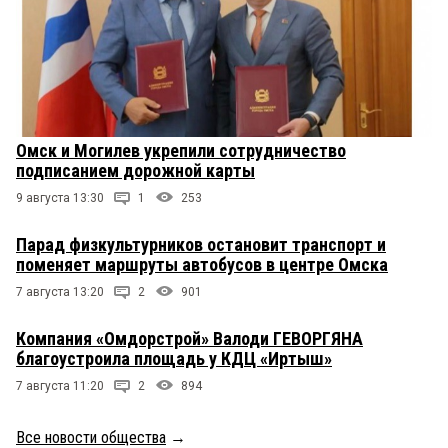
Омск и Могилев укрепили сотрудничество
подписанием дорожной карты
9 августа 13:30
1
253
Парад физкультурников остановит транспорт и
поменяет маршруты автобусов в центре Омска
7 августа 13:20
2
901
Компания «Омдорстрой» Валоди ГЕВОРГЯНА
благоустроила площадь у КДЦ «Иртыш»
7 августа 11:20
2
894
Все новости общества
→