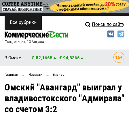
Все рубрики
Поиск по сайту
ПОЛИТИКА
Свежий выпуск
Медиа
ФИНАНСЫ
Понедельник, 10 Августа
Кто есть кто
НЕДВИЖИМОСТЬ
В Омске:
$ 82,1665
€ 94,8366
Интервью
БИЗНЕС
Главная
→
Новости
→
Бизнес
Мнения
ОБЩЕСТВО
Омский "Авангард" выиграл у
Рейтинги
ЗАКОН
владивостокского "Адмирала"
Блоги
НОВОСТИ КОМПАНИЙ
со счетом 3:2
Архив
ПРОИСШЕСТВИЯ