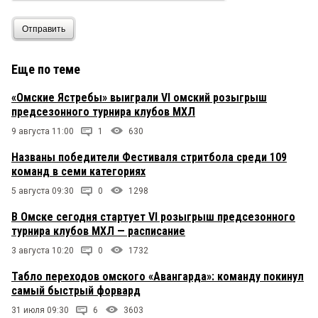
Отправить
Еще по теме
«Омские Ястребы» выиграли VI омский розыгрыш
предсезонного турнира клубов МХЛ
9 августа 11:00
1
630
Названы победители Фестиваля стритбола среди 109
команд в семи категориях
5 августа 09:30
0
1298
В Омске сегодня стартует VI розыгрыш предсезонного
турнира клубов МХЛ — расписание
3 августа 10:20
0
1732
Табло переходов омского «Авангарда»: команду покинул
самый быстрый форвард
31 июля 09:30
6
3603