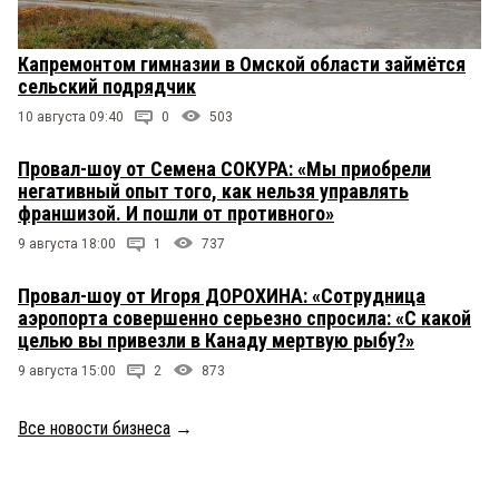
Капремонтом гимназии в Омской области займётся
сельский подрядчик
10 августа 09:40
0
503
Провал-шоу от Семена СОКУРА: «Мы приобрели
негативный опыт того, как нельзя управлять
франшизой. И пошли от противного»
9 августа 18:00
1
737
Провал-шоу от Игоря ДОРОХИНА: «Сотрудница
аэропорта совершенно серьезно спросила: «С какой
целью вы привезли в Канаду мертвую рыбу?»
9 августа 15:00
2
873
Все новости бизнеса
→