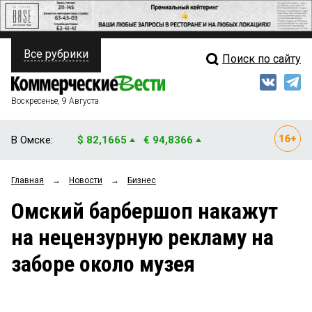
Все рубрики
Поиск по сайту
ПОЛИТИКА
Свежий выпуск
Медиа
ФИНАНСЫ
Воскресенье, 9 Августа
Кто есть кто
НЕДВИЖИМОСТЬ
В Омске:
$ 82,1665
€ 94,8366
Интервью
БИЗНЕС
Главная
→
Новости
→
Бизнес
Мнения
ОБЩЕСТВО
Омский барбершоп накажут
Рейтинги
ЗАКОН
на нецензурную рекламу на
Блоги
НОВОСТИ КОМПАНИЙ
заборе около музея
Архив
ПРОИСШЕСТВИЯ