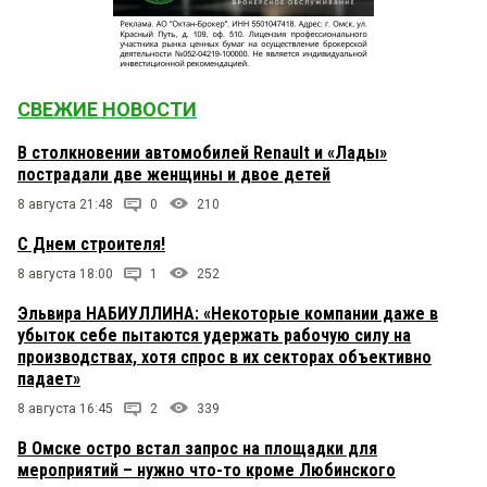
СВЕЖИЕ НОВОСТИ
В столкновении автомобилей Renault и «Лады»
пострадали две женщины и двое детей
8 августа 21:48
0
210
С Днем строителя!
8 августа 18:00
1
252
Эльвира НАБИУЛЛИНА: «Некоторые компании даже в
убыток себе пытаются удержать рабочую силу на
производствах, хотя спрос в их секторах объективно
падает»
8 августа 16:45
2
339
В Омске остро встал запрос на площадки для
мероприятий – нужно что-то кроме Любинского