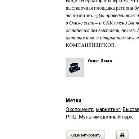
Вице-губернатор подчеркнул, что
выставочная площадка региона б
экспозицию.
«Для проведения эк
в Омске есть – и СКК имени Блино
останется без выставок, нельзя.
активностью с открытием мульти
КОМПАНЕЙЩИКОВ.
Умова Ольга
Метки
Экспоцентр
,
маркетинг
,
Выста
РПЦ
,
Мультимедийный парк
Комментировать