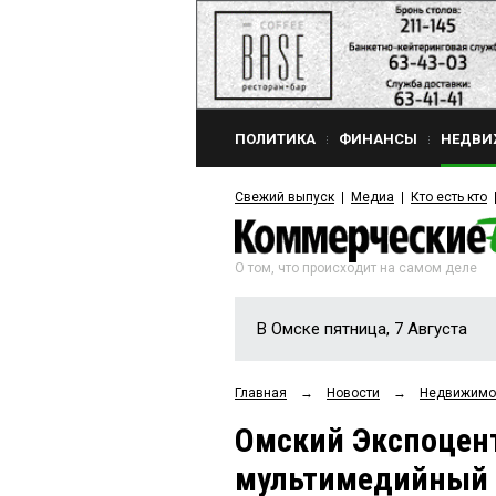
ПОЛИТИКА
ФИНАНСЫ
НЕДВИ
Свежий выпуск
Медиа
Кто есть кто
О том, что происходит на самом деле
В Омске пятница, 7 Августа
Главная
→
Новости
→
Недвижимо
Омский Экспоцен
мультимедийный п