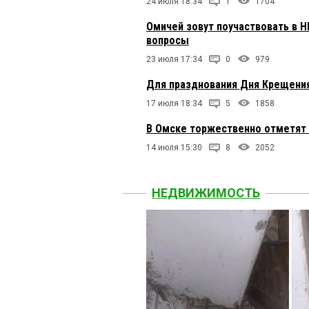
24 июля 18:34
1
1704
Омичей зовут поучаствовать в Н
вопросы
23 июля 17:34
0
979
Для празднования Дня Крещения
17 июля 18:34
5
1858
В Омске торжественно отметят 
14 июля 15:30
8
2052
НЕДВИЖИМОСТЬ