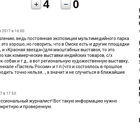
4
0
 2017 в 16:00:
лению; ведь постоянная экспозиция мультимедийного парка
 это хорошо, но говорить, что в Омске есть и другие площадки
ва, и «Красная звезда»)для масштабных выставок, то это
ело как коммерческие выставки индийских товаров, с/х
к-собак и т.д., а вот региональную художественную выставку,
ннале «Пастель России» и т.п.(что и состоялось в прошлое
одить точно нельзя..., а значит и не случиться в ближайшие
 в 17:53:
ессиональный журналист! Вот такую информацию нужно
нкретную и проверенную.