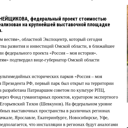
НЕЙЩИКОВА, федеральный проект стоимостью
реализован на крупнейшей выставочной площадке
а.
м вестям», областной Экспоцентр, который сегодня
тва развития и инвестиций Омской области, в ближайшее
ии федерального проекта «Россия – моя история».
ям» подтвердил вице-губернатор Омской области
ультимедийных исторических парков «Россия – моя
я Президента РФ, первый парк был открыт на территории
 разработана Патриаршим советом по культуре РПЦ,
через Фонд гуманитарных проектов, куратором экспертного
п Егорьевский Тихон (Шевкунов). На федеральном уровне
обных выставочных пространства в различных регионах
чкале, Ярославле, Екатеринбурге, Новосибирске, Уфе,
едполагается, что инсталляции в регионах будут аналогами