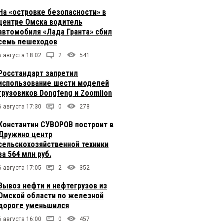
На «островке безопасности» в
центре Омска водитель
автомобиля «Лада Гранта» сбил
семь пешеходов
6 августа 18:02
2
541
Росстандарт запретил
использование шести моделей
грузовиков Dongfeng и Zoomlion
6 августа 17:30
0
278
Константин СУВОРОВ построит в
Дружино центр
сельскохозяйственной техники
за 564 млн руб.
6 августа 17:05
2
352
Вывоз нефти и нефтегрузов из
Омской области по железной
дороге уменьшился
6 августа 16:00
0
457