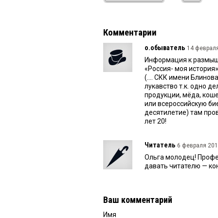
Комментарии
о.обыватель
14 февраля
Информация к размыш
«Россия- моя история»
(.... СКК имени Блино
лукавство т.к. одно д
продукции, мёда, коше
или всероссийскую бие
десятилетие) там пров
лет 20!
Читатель
6 февраля 2017
Ольга молодец! Проф
давать читателю — ко
Ваш комментарий
Имя