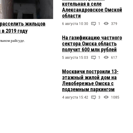
котельная в селе
Александровское Омской
области
 расселить жильцов
6 августа 10:30
1
379
 в 2019 году
На газификацию частного
альном райсуде.
сектора Омска область
получит 600 млн рублей
5 августа 15:03
1
617
Москвичи построили 13-
этажный жилой дом на
Левобережье Омска с
подземным паркингом
4 августа 15:42
3
1085