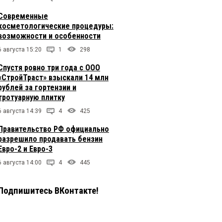
Современные
косметологические процедуры:
возможности и особенности
6 августа 15:20
1
298
Спустя ровно три года с ООО
«СтройТраст» взыскали 14 млн
рублей за гортензии и
тротуарную плитку
6 августа 14:39
4
425
Правительство РФ официально
разрешило продавать бензин
Евро-2 и Евро-3
6 августа 14:00
4
445
Подпишитесь ВКонтакте!