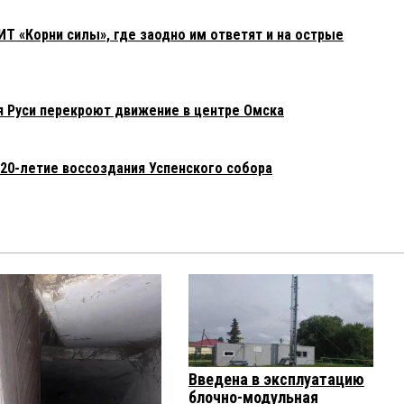
ИТ «Корни силы», где заодно им ответят и на острые
 Руси перекроют движение в центре Омска
20-летие воссоздания Успенского собора
Введена в эксплуатацию
блочно-модульная