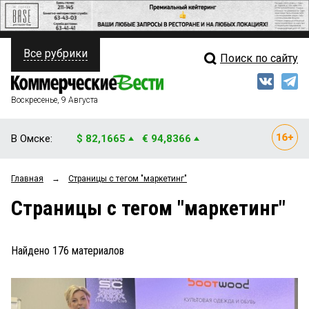
Все рубрики
Поиск по сайту
ПОЛИТИКА
Свежий выпуск
Медиа
ФИНАНСЫ
Воскресенье, 9 Августа
Кто есть кто
НЕДВИЖИМОСТЬ
В Омске:
$ 82,1665
€ 94,8366
Интервью
БИЗНЕС
Главная
→
Страницы c тегом "маркетинг"
Мнения
ОБЩЕСТВО
Страницы c тегом "маркетинг"
Рейтинги
ЗАКОН
Блоги
НОВОСТИ КОМПАНИЙ
Найдено
176
материалов
Архив
ПРОИСШЕСТВИЯ
СТИЛЬ ЖИЗНИ