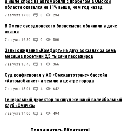
В июле спрос на автомобили с пробегом в Омской
области оказался на 11% выше, чем год назад
7 августа 17:00
0
294
В Омске свердловского бизнесмена обвинили в даче
взятки
7 августа 16:30
0
500
Залы ожидания «Комфорт» на двух вокзалах за семь
месяцев посетили 2,5 тысячи пассажиров
7 августа 15:45
1
366
Суд конфисковал у АО «Омскавтотранс» бассейн
«Автомобилист» и землю в центре города
7 августа 15:01
4
642
Генеральный директор покинул женский волейбольный
клуб «Омичка»
7 августа 14:00
2
494
Подпишитесь ВКонтакте!