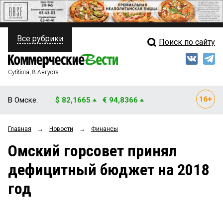
Все рубрики
Поиск по сайту
ПОЛИТИКА
Свежий выпуск
Медиа
ФИНАНСЫ
Суббота, 8 Августа
Кто есть кто
НЕДВИЖИМОСТЬ
В Омске:
$ 82,1665
€ 94,8366
Интервью
БИЗНЕС
Главная
→
Новости
→
Финансы
Мнения
ОБЩЕСТВО
Омский горсовет принял
Рейтинги
ЗАКОН
дефицитный бюджет на 2018
Блоги
НОВОСТИ КОМПАНИЙ
год
Архив
ПРОИСШЕСТВИЯ