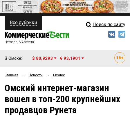
Все рубрики
Поиск по сайту
ПОЛИТИКА
Свежий выпуск
Медиа
ФИНАНСЫ
Четверг, 6 Августа
Кто есть кто
НЕДВИЖИМОСТЬ
В Омске:
$ 80,9293
€ 93,1901
Интервью
БИЗНЕС
Главная
→
Новости
→
Бизнес
Мнения
ОБЩЕСТВО
Омский интернет-магазин
Рейтинги
ЗАКОН
вошел в топ-200 крупнейших
Блоги
НОВОСТИ КОМПАНИЙ
продавцов Рунета
Архив
ПРОИСШЕСТВИЯ