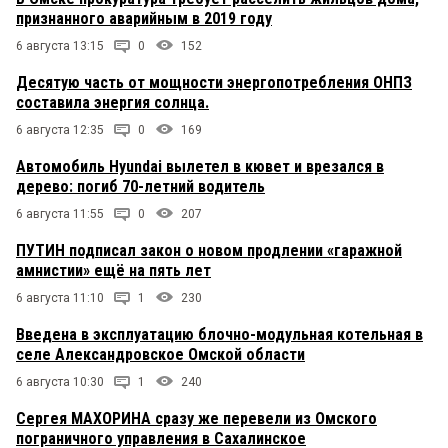
признанного аварийным в 2019 году
Василий
8 мая 2014 в 13:43:
Ребята хорошо и быстро работают, брал там
6 августа 13:15
0
152
чайник, и цена низкая и товар получил быстро. В
Десятую часть от мощности энергопотребления ОНПЗ
общем все супер.
составила энергия солнца.
6 августа 12:35
Doc
0
169
8 мая 2014 в 13:07:
Павлов молодец,продвигает Омский бизнес,
Автомобиль Hyundai вылетел в кювет и врезался в
удаётся ему как то, то, что не удаётся другим.
дерево: погиб 70-летний водитель
Ритм, Бизнес-техника, Альком- все местные уже
закрылись, а эти прут,
6 августа 11:55
0
207
ПУТИН подписал закон о новом продлении «гаражной
Олег постоянный покупатель
8 мая 2014 в 13:03:
амнистии» ещё на пять лет
Хороший магазин, всю бытовую технику брал у
6 августа 11:10
1
230
них, сейчас смотрю появилась мебель для
ванных комнат и сантехника, по ценам
Введена в эксплуатацию блочно-модульная котельная в
значительно ниже городских, жаль что ремонт
селе Александровское Омской области
уже закончил. Коллективу магазина УДАЧИ и
ТАК ДЕРЖАТЬ!
6 августа 10:30
1
240
Сергея МАХОРИНА сразу же перевели из Омского
пограничного управления в Сахалинское