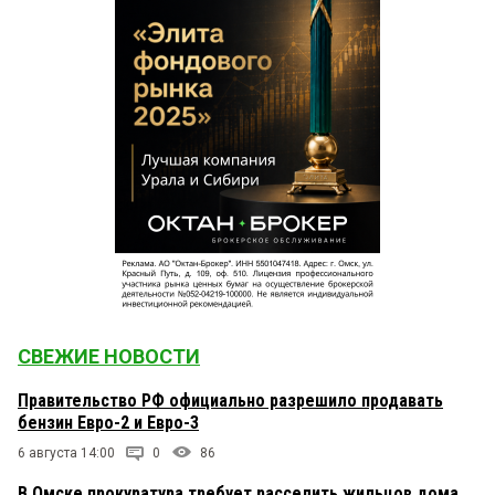
помогли бесплатно его донести до квартиры, я
был удивлен, потому что он весит 100 кг. И когда
звонил им на горячую линию — менеджеры
всегда вежливые, а я это очень ценю!
Жанна
8 мая 2014 в 13:58:
Магазином Nama.ru воспользовалась пока один
раз, покупала ребенку коляску-трансформер,
стульчик для кормления и авто-кресло. Цены
приятно удивили. При оформлении заказа
понадобилась помощь и я воспользовалась
консультацией менеджера, позвонив на телефон
мне все понятно и вежливо пояснили, хорошие
ребята. Заказ пришел быстро, даже раньше
оговоренных сроков. В ближайшее время
планирую обновить дома бытовую технику.
СВЕЖИЕ НОВОСТИ
Владимир
8 мая 2014 в 13:57:
Правительство РФ официально разрешило продавать
Действительно отрадно что Омский бизнес, как
бензин Евро-2 и Евро-3
оказалось, имеет место быть, не только в
формате ларька на остановке, но и достойно
6 августа 14:00
0
86
представлять свой город на Российском рынке.
В Омске прокуратура требует расселить жильцов дома,