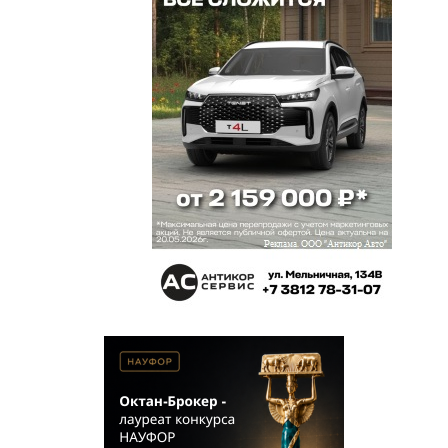
Алена
8 мая 2014 в 14:10:
Отличный магазин!покупала там йогуртницу
недели 2 назад.Позвонил менеджер, рассказал
по доставке и срокам.Все устроило.привезли
быстрее, чем обещали. Забирала сама с пункта
выдачи (мне так было удобнее), очень вежливые
консультанты.Приятно, что омичи тоже
научились грамотно работать!
Dimon
8 мая 2014 в 14:06:
Хороший магазин, богатый ассортимент,
своевременная доставка. Приятно, что данный
магазин открыт именно в Омске. Удачи в
продажах. Счастливых и довольных клиентов!
Никифор Солнцев
8 мая 2014 в 14:02:
Покупал холодильник side by side. Живу в Омске,
сравнивал цены по маркету, у Намы самая
низкая была + доставка до подъезда. Привезли
через 10 дней, но срок обговорили сразу, я как
раз доделывал ремонт. Привезли холодильник и