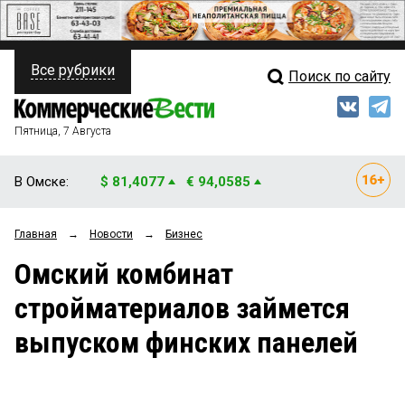
Все рубрики
Поиск по сайту
ПОЛИТИКА
Свежий выпуск
Медиа
ФИНАНСЫ
Пятница, 7 Августа
Кто есть кто
НЕДВИЖИМОСТЬ
В Омске:
$ 81,4077
€ 94,0585
Интервью
БИЗНЕС
Главная
→
Новости
→
Бизнес
Мнения
ОБЩЕСТВО
Омский комбинат
Рейтинги
ЗАКОН
стройматериалов займется
Блоги
НОВОСТИ КОМПАНИЙ
выпуском финских панелей
Архив
ПРОИСШЕСТВИЯ