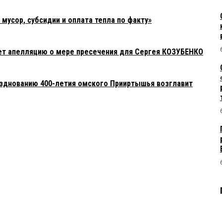
усор, субсидии и оплата тепла по факту»
ет апелляцию о мере пресечения для Сергея КОЗУБЕНКО
азднованию 400-летия омского Прииртышья возглавит