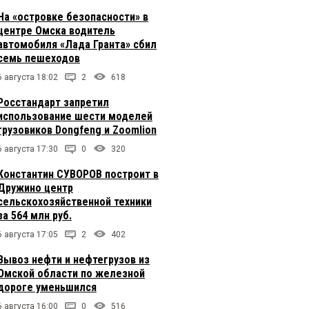
На «островке безопасности» в
центре Омска водитель
автомобиля «Лада Гранта» сбил
семь пешеходов
6 августа 18:02
2
618
Росстандарт запретил
использование шести моделей
грузовиков Dongfeng и Zoomlion
6 августа 17:30
0
320
Константин СУВОРОВ построит в
Дружино центр
сельскохозяйственной техники
за 564 млн руб.
6 августа 17:05
2
402
Вывоз нефти и нефтегрузов из
Омской области по железной
дороге уменьшился
6 августа 16:00
0
516