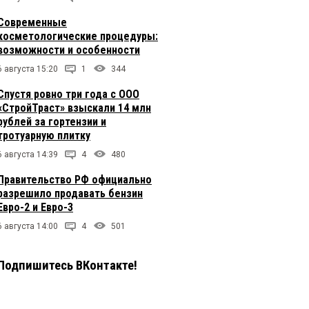
Современные
косметологические процедуры:
возможности и особенности
6 августа 15:20
1
344
Спустя ровно три года с ООО
«СтройТраст» взыскали 14 млн
рублей за гортензии и
тротуарную плитку
6 августа 14:39
4
480
Правительство РФ официально
разрешило продавать бензин
Евро-2 и Евро-3
6 августа 14:00
4
501
Подпишитесь ВКонтакте!