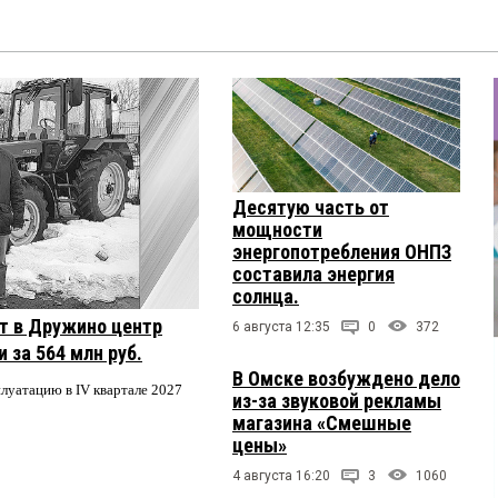
Десятую часть от
мощности
энергопотребления ОНПЗ
составила энергия
солнца.
т в Дружино центр
6 августа 12:35
0
372
 за 564 млн руб.
В Омске возбуждено дело
плуатацию в IV квартале 2027
из-за звуковой рекламы
магазина «Смешные
цены»
4 августа 16:20
3
1060