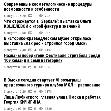
Современные косметологические процедуры:
возможности и особенности
6 августа 15:20
1
702
Что отражается в "Зеркале": выставка Ольги
КОШЕЛЕВОЙ с игрой фактур и значений
5 августа 13:58
1
987
В историко-краеведческом музее открылась
выставка «Как рос и строился город Омск»
5 августа 12:40
4
1197
Названы победители Фестиваля стритбола среди
109 команд в семи категориях
5 августа 09:30
0
966
В Омске сегодня стартует VI розыгрыш
предсезонного турнира клубов МХЛ — расписание
3 августа 10:20
0
1373
Лица Любинского: главная улица Омска в работах
Георгия КИЧИГИНА
3 августа 09:40
5
1820