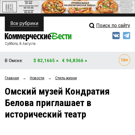
Все рубрики
Поиск по сайту
ПОЛИТИКА
Свежий выпуск
Медиа
ФИНАНСЫ
Суббота, 8 Августа
Кто есть кто
НЕДВИЖИМОСТЬ
В Омске:
$ 82,1665
€ 94,8366
Интервью
БИЗНЕС
Главная
→
Новости
→
Стиль жизни
Мнения
ОБЩЕСТВО
Омский музей Кондратия
Рейтинги
ЗАКОН
Белова приглашает в
Блоги
НОВОСТИ КОМПАНИЙ
исторический театр
Архив
ПРОИСШЕСТВИЯ
СТИЛЬ ЖИЗНИ