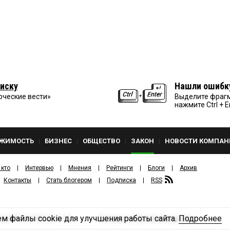
иску
Нашли ошибк
рческие вести»
Выделите фрагм
нажмите Ctrl + E
ЖИМОСТЬ
БИЗНЕС
ОБЩЕСТВО
ЗАКОН
НОВОСТИ КОМПАН
 кто
Интервью
Мнения
Рейтинги
Блоги
Архив
Контакты
Стать блогером
Подписка
RSS
м файлы cookie для улучшения работы сайта.
Подробнее
Политика конфиденциальности
ЗДАТЕЛЬСКИЙ ДОМ «КВ».