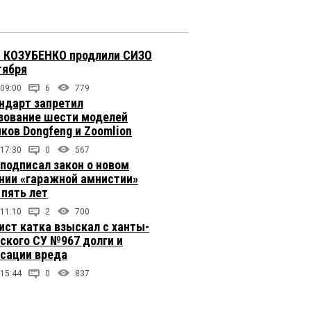
 КОЗУБЕНКО продлили СИЗО
тября
 09:00
6
779
ндарт запретил
зование шести моделей
иков Dongfeng и Zoomlion
 17:30
0
567
подписал закон о новом
нии «гаражной амнистии»
 пять лет
 11:10
2
700
ст катка взыскал с ханты-
ского СУ №967 долги и
сации вреда
 15:44
0
837