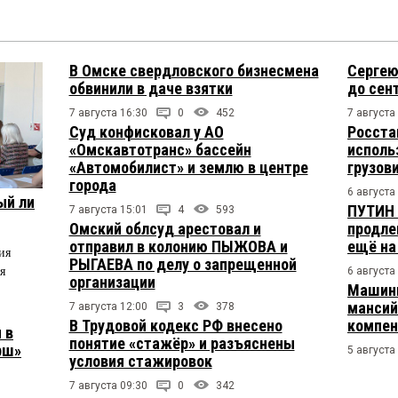
В Омске свердловского бизнесмена
Сергею
обвинили в даче взятки
до сен
7 августа 16:30
0
452
7 августа
Суд конфисковал у АО
Росста
«Омскавтотранс» бассейн
исполь
«Автомобилист» и землю в центре
грузов
города
6 августа
ый ли
ПУТИН 
7 августа 15:01
4
593
Омский облсуд арестовал и
продле
отправил в колонию ПЫЖОВА и
ещё на
ия
РЫГАЕВА по делу о запрещенной
я
6 августа
организации
Машини
мансий
7 августа 12:00
3
378
В Трудовой кодекс РФ внесено
компен
 в
понятие «стажёр» и разъяснены
рш»
5 августа
условия стажировок
7 августа 09:30
0
342