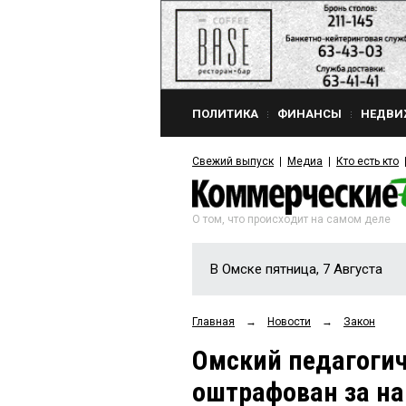
ПОЛИТИКА
ФИНАНСЫ
НЕДВИ
Свежий выпуск
Медиа
Кто есть кто
О том, что происходит на самом деле
В Омске пятница, 7 Августа
Главная
→
Новости
→
Закон
Омский педагоги
оштрафован за на