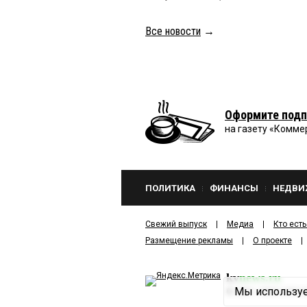
Все новости
→
Оформите подп
на газету «Комме
ПОЛИТИКА
ФИНАНСЫ
НЕДВИ
Свежий выпуск
Медиа
Кто есть
Размещение рекламы
О проекте
kv
news.ru
Мы используе
©
2001—2026
ООО И