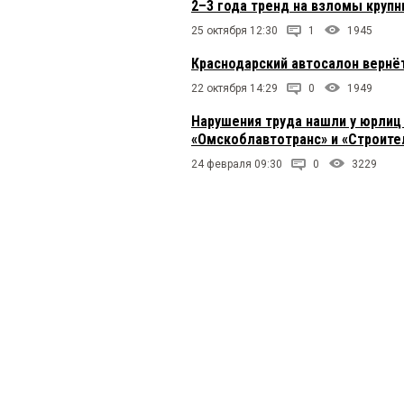
2–3 года тренд на взломы крупн
25 октября 12:30
1
1945
Краснодарский автосалон вернё
22 октября 14:29
0
1949
Нарушения труда нашли у юрлиц
«Омскоблавтотранс» и «Строите
24 февраля 09:30
0
3229