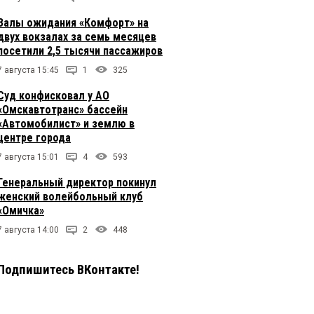
Залы ожидания «Комфорт» на
двух вокзалах за семь месяцев
посетили 2,5 тысячи пассажиров
7 августа 15:45
1
325
Суд конфисковал у АО
«Омскавтотранс» бассейн
«Автомобилист» и землю в
центре города
7 августа 15:01
4
593
Генеральный директор покинул
женский волейбольный клуб
«Омичка»
7 августа 14:00
2
448
Подпишитесь ВКонтакте!