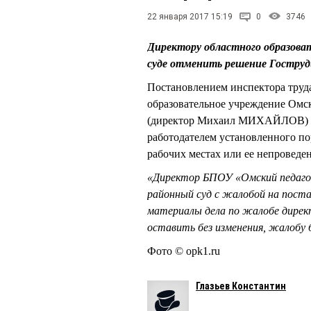
22 января 2017 15:19
0
3746
Директору областного образов
суде отменить решение Гостру
Постановлением инспектора труд
образовательное учреждение Омс
(директор Михаил МИХАЙЛОВ) пр
работодателем установленного по
рабочих местах или ее непроведе
«Директор БПОУ «Омский педагог
районный суд с жалобой на поста
материалы дела по жалобе дирек
оставить без изменения, жалобу 
Фото © opk1.ru
Глазьев Константин