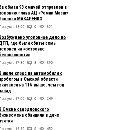
За обман 93 омичей отправлен в
колонию глава АЦ «Ромни Марш»
Ярослав МАКАРЕНКО
7 августа 18:00
0
321
Возбуждено уголовное дело по
ДТП, где были сбиты семь
человек на «островке
безопасности»
7 августа 17:30
3
390
В июле спрос на автомобили с
пробегом в Омской области
оказался на 11% выше, чем год
назад
7 августа 17:00
0
249
В Омске свердловского
бизнесмена обвинили в даче
взятки
7 августа 16:30
0
452