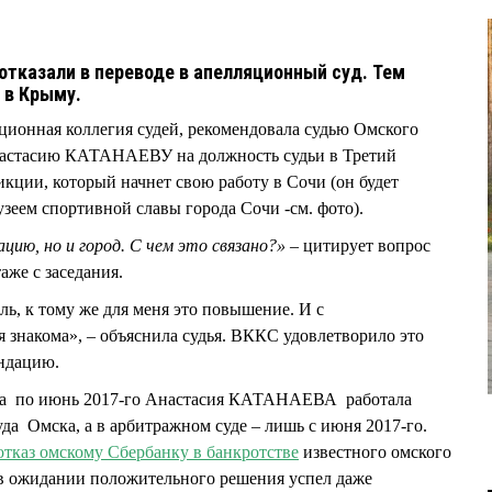
тказали в переводе в апелляционный суд. Тем
т в Крыму.
ционная коллегия судей, рекомендовала судью Омского
настасию КАТАНАЕВУ на должность судьи в Третий
ции, который начнет свою работу в Сочи (он будет
узеем спортивной славы города Сочи -см. фото).
цию, но и город. С чем это связано?»
– цитирует вопрос
аже с заседания.
ь, к тому же для меня это повышение. И с
 знакома», – объяснила судья. ВККС удовлетворило это
ендацию.
ода по июнь 2017-го Анастасия КАТАНАЕВА работала
да Омска, а в арбитражном суде – лишь с июня 2017-го.
отказ омскому Сбербанку в банкротстве
известного омского
 ожидании положительного решения успел даже