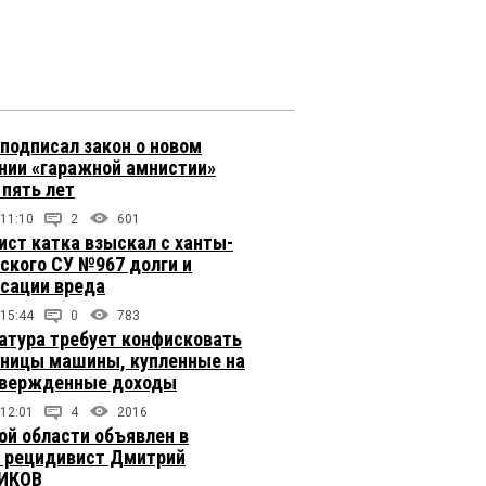
подписал закон о новом
нии «гаражной амнистии»
 пять лет
 11:10
2
601
ст катка взыскал с ханты-
ского СУ №967 долги и
сации вреда
 15:44
0
783
атура требует конфисковать
вницы машины, купленные на
твержденные доходы
 12:01
4
2016
ой области объявлен в
 рецидивист Дмитрий
ИКОВ