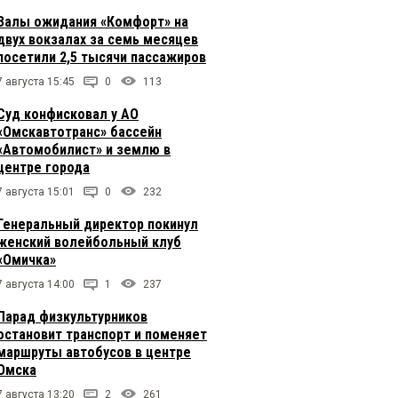
Залы ожидания «Комфорт» на
двух вокзалах за семь месяцев
посетили 2,5 тысячи пассажиров
7 августа 15:45
0
113
Суд конфисковал у АО
«Омскавтотранс» бассейн
«Автомобилист» и землю в
центре города
7 августа 15:01
0
232
Генеральный директор покинул
женский волейбольный клуб
«Омичка»
7 августа 14:00
1
237
Парад физкультурников
остановит транспорт и поменяет
маршруты автобусов в центре
Омска
7 августа 13:20
2
261