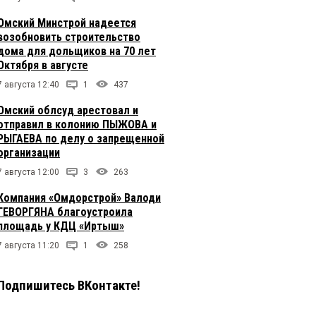
Омский Минстрой надеется
возобновить строительство
дома для дольщиков на 70 лет
Октября в августе
7 августа 12:40
1
437
Омский облсуд арестовал и
отправил в колонию ПЫЖОВА и
РЫГАЕВА по делу о запрещенной
организации
7 августа 12:00
3
263
Компания «Омдорстрой» Валоди
ГЕВОРГЯНА благоустроила
площадь у КДЦ «Иртыш»
7 августа 11:20
1
258
Подпишитесь ВКонтакте!