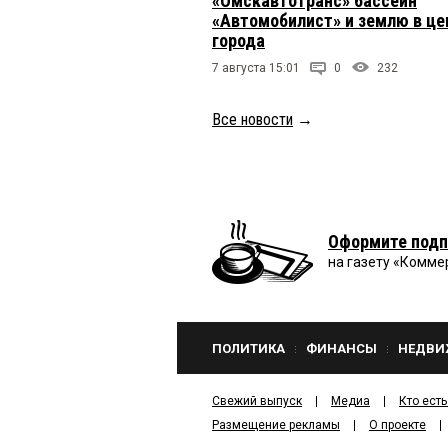
«Омскавтотранс» бассейн
«Автомобилист» и землю в це
города
7 августа 15:01
0
232
Все новости
→
Оформите подп
на газету «Комме
ПОЛИТИКА
ФИНАНСЫ
НЕДВИ
Свежий выпуск
Медиа
Кто есть
Размещение рекламы
О проекте