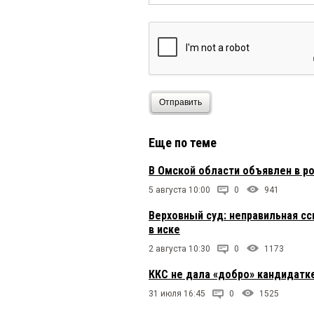
Отправить
Еще по теме
В Омской области объявлен в 
5 августа 10:00
0
941
Верховный суд: неправильная сс
в иске
2 августа 10:30
0
1173
ККС не дала «добро» кандидатк
31 июля 16:45
0
1525