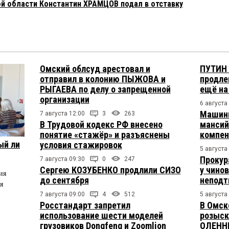
й области Константин ХРАМЦОВ подал в отставку
Омский облсуд арестовал и
ПУТИН 
отправил в колонию ПЫЖОВА и
продле
РЫГАЕВА по делу о запрещенной
ещё на
организации
6 августа
Машини
7 августа 12:00
3
263
В Трудовой кодекс РФ внесено
мансий
понятие «стажёр» и разъяснены
компен
ый ли
условия стажировок
5 августа
Прокур
7 августа 09:30
0
247
Сергею КОЗУБЕНКО продлили СИЗО
у чино
ия
до сентября
непод
я
7 августа 09:00
4
512
5 августа
Росстандарт запретил
В Омск
использование шести моделей
розыск
грузовиков Dongfeng и Zoomlion
ОЛЕНН