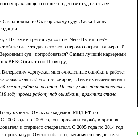
ого управляющего и внес на депозит суда 25 тысяч
и Степановны по Октябрьскому суду Омска Павлу
ендации.
т, а Вы уже в третий суд хотите. Чего Вы ищите?» –
ат объяснил, что для него это в первую очередь карьерный
в Верховный суд попробоваться? Самый лучший карьерный
то в ВККС (цитата по Право.ру).
л Валерьевич «допускал многочисленные ошибки в работе:
сса обжаловали 37 его приговоров, 13 из них изменили или
ой места работы, региона. Не сразу смог адаптироваться,
018 году провел работу над ошибками, практика стала
.
3 году окончил Омскую академию МВД РФ по
С 2003 года по 2005 год он проходил службу в органах
дователя и старшего следователя. С 2005 года по 2014 год
 в прокуратуре Омской области, начиная со следователя