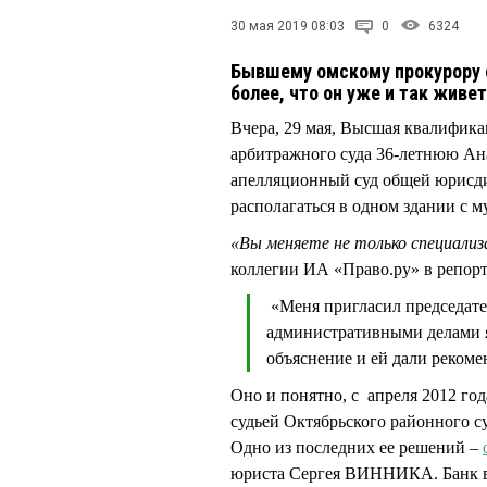
30 мая 2019 08:03
0
6324
Бывшему омскому прокурору о
более, что он уже и так живе
Вчера, 29 мая, Высшая квалифика
арбитражного суда 36-летнюю А
апелляционный суд общей юрисдик
располагаться в одном здании с м
«Вы меняете не только специализа
коллегии ИА «Право.ру» в репорт
«Меня пригласил председател
административными делами я
объяснение и ей дали реком
Оно и понятно, с апреля 2012 г
судьей Октябрьского районного су
Одно из последних ее решений –
юриста Сергея ВИННИКА. Банк в